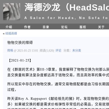
海德沙龙（HeadSal
A Salon for Heads, No Sofa fo
介绍
作者
目录
论坛
版权
关于
«
结婚高峰
物物交换的障碍
辉格
@ 2021-01-25 13:01
阅读(1,626)
评论
分类：
未分类
【2021-01-25】
在《群居的艺术》第III-3章里，我曾解释了物物交换为何那
息交换量和算法复杂度都远高于钱物交易，而且高效率的集中
所以现实中存在的物物交换，通常交易物搭配都是由习俗长期
过程，
昨天读Roy A. Rappaport《献给祖先的猪》时，发现物物
多）如果被交换的都是需求价格弹性非常低的必需品，交易就