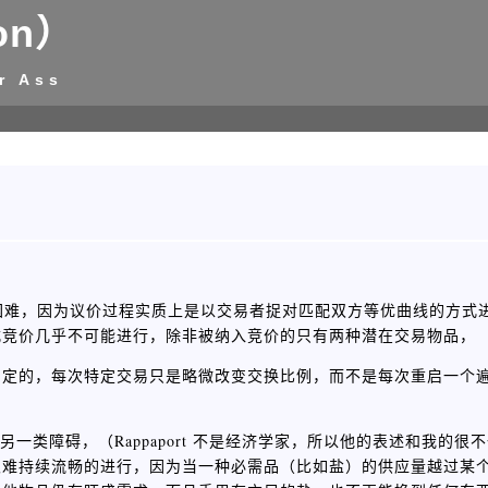
on）
r Ass
么困难，因为议价过程实质上是以交易者捉对匹配双方等优曲线的方式
式竞价几乎不可能进行，除非被纳入竞价的只有两种潜在交易物品，
固定的，每次特定交易只是略微改变交换比例，而不是每次重启一个
交换的另一类障碍，（Rappaport 不是经济学家，所以他的表述和我的
很难持续流畅的进行，因为当一种必需品（比如盐）的供应量越过某