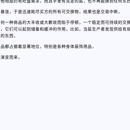
其他物品仍有旺盛需求，而且手里有充足的盐，也不再能换到任何东
会暴涨，于是迅速耗尽买方的所有可交换物，结果也是交易中断，
任何一种商品的大丰收或大歉收而陷于停顿，一个稳定而可持续的交
品，它们可以起到储备和缓冲的作用，比如，当盐生产者发现供给有
换的东西，
侈品都占据着显著地位，特别是各种身体装饰用品，
种演变而来，