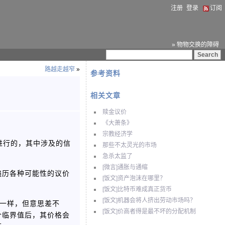
注册
登录
订阅
» 物物交换的障碍
路越走越窄
»
参考资料
相关文章
赎金议价
《大萧条》
宗教经济学
进行的，其中涉及的信
那些不太灵光的市场
急杀太监了
[微言]通胀与通缩
遍历各种可能性的议价
[饭文]资产泡沫在哪里？
[饭文]比特币难成真正货币
[饭文]机器会将人挤出劳动市场吗？
很不一样，但意思差不
[饭文]价高者得是最不坏的分配机制
个临界值后，其价格会