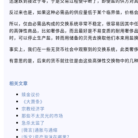
迅速跌到接近于零，于是交易过程便中断了，即便盐的供方对
反过来也是，如果这种必需品的供应量低于某个临界值，价格
所以，仅由必需品构成的交换系统非常不稳定，很容易因其中
的高弹性商品，比如奢侈品，而且最好是不易变质的耐用奢侈
时，可以停止生产盐，转而用储备的贝壳去换取他们本来用盐
事实上，我们在一些无货币社会中观察到的交换系统，此类奢
有意思的是，后来的货币就往往是由这些高弹性交换物中的几
相关文章
赎金议价
《大萧条》
宗教经济学
那些不太灵光的市场
急杀太监了
[微言]通胀与通缩
[饭文]资产泡沫在哪里？