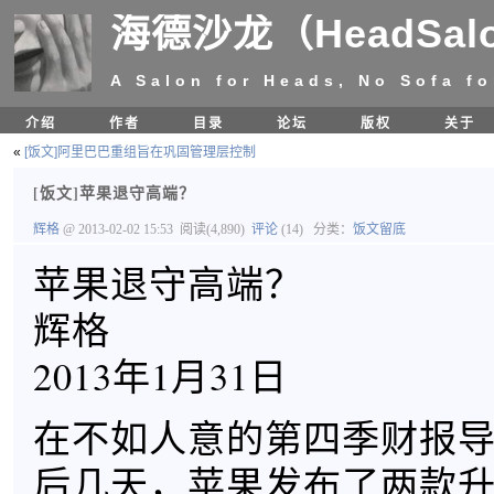
海德沙龙（HeadSal
A Salon for Heads, No Sofa fo
介绍
作者
目录
论坛
版权
关于
«
[饭文]阿里巴巴重组旨在巩固管理层控制
[饭文]苹果退守高端？
辉格
@ 2013-02-02 15:53
阅读(4,890)
评论
(14)
分类：
饭文留底
苹果退守高端？
辉格
2013年1月31日
在不如人意的第四季财报
后几天，苹果发布了两款升级