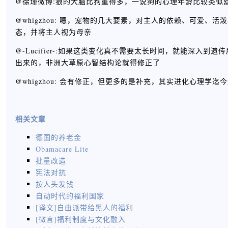
@徐瑾微博:狼的大脑比狗重得多，一说狗的心理年龄比较类似
@whigzhou: 嗯，宠物的几大要素，对主人的依赖、可爱
态，并将主人视为母亲
@-Lucifier-:如果这类变化真不需要太长时间，就能深
出来的，非洲大草原心智结构论就得修正了
@whigzhou: 会有修正，但更多的是补充，其实进化心理
相关文章
德国的养老金
Obamacare Lite
批量改造
宪法对抗
按人头发钱
自动时代的福利国家
[译文]自由派带给黑人的福利
[微言]福利制度与文化融入