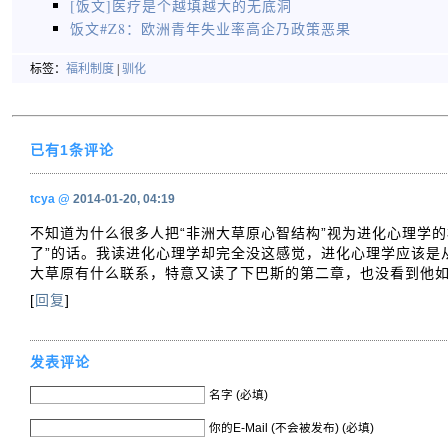
[饭文]医疗是个越填越大的无底洞
饭文#Z8：欧洲青年失业率高企乃政策恶果
标签：
福利制度
|
驯化
已有1条评论
tcya
@
2014-01-20, 04:19
不知道为什么很多人把“非洲大草原心智结构”视为进化心理学的
了”的话。我读进化心理学却完全没这感觉，进化心理学应该是
大草原有什么联系，特意又读了下巴斯的第二章，也没看到他
[
回复
]
发表评论
名字 (必填)
你的E-Mail (不会被发布) (必填)