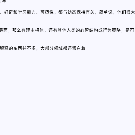
幼年
、活泼、好奇和学习能力、可塑性，都与幼态保持有关，简单说，他们很
入到遗传层面，那么有理由相信，还有其他人类的心智结构或行为策略，是
学迄今解释的东西并不多，大部分领域都还留白着