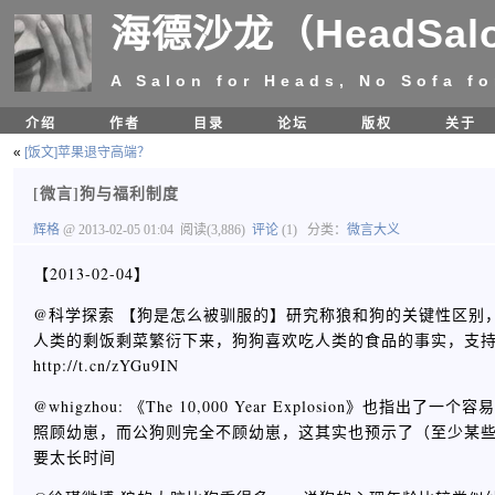
海德沙龙（HeadSal
A Salon for Heads, No Sofa fo
介绍
作者
目录
论坛
版权
关于
«
[饭文]苹果退守高端？
[微言]狗与福利制度
辉格
@ 2013-02-05 01:04
阅读(3,886)
评论
(1)
分类：
微言大义
【2013-02-04】
@科学探索 【狗是怎么被驯服的】研究称狼和狗的关键性区别
人类的剩饭剩菜繁衍下来，狗狗喜欢吃人类的食品的事实，支
http://t.cn/zYGu9IN
@whigzhou: 《The 10,000 Year Explosi
照顾幼崽，而公狗则完全不顾幼崽，这其实也预示了（至少某
要太长时间