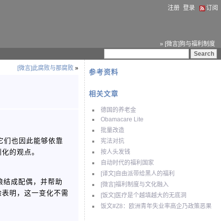
注册
登录
订阅
» [微言]狗与福利制度
[微言]此腐败与那腐败
»
参考资料
相关文章
德国的养老金
Obamacare Lite
批量改造
它们也因此能够依靠
宪法对抗
驯化的观点。
按人头发钱
自动时代的福利国家
[译文]自由派带给黑人的福利
与母狼结成配偶，并帮助
[微言]福利制度与文化融入
验表明，这一变化不需
[饭文]医疗是个越填越大的无底洞
饭文#Z8：欧洲青年失业率高企乃政策恶果