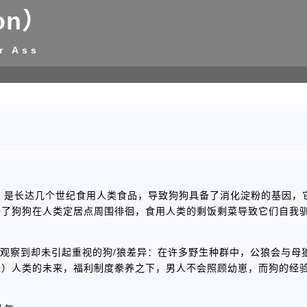
on）
r Ass
，是长达几个世纪食用人类食品，导致狗狗具备了消化淀粉的基因，
持了狗狗在人类定居点周围徘徊，食用人类的剩饭剩菜导致它们自我
on》也指出了一个容易观察到却未引起重视的狗/狼差异：在许多野生种群中，公狼会
些）人类的未来，福利制度豢养之下，男人不会照顾幼崽，而狗的经