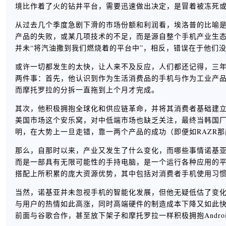
境比作着了火的钻井平台，需要迅速做出决定，是冒着被冻死
从过去几个季度急剧下滑的市场份额和利润看，埃洛普的比喻
产品的失败，或某几项技术的不足，而是源自整个手机产业生
并未“将汽油撒到我们燃烧着的平台中”，相反，错误在于他们
或许一切都发生的太快，让人来不及反应，人们都还记得，三
两件事：首先，他认识到作为生活消费品的手机与作为工业产
而摩托罗拉的分拆一直拖到上个月才完成。
其次，他积极拥抱全球化和供应链革命，并将其消费者基础建
美国市场这个安乐窝，对中低端市场也缺乏关注，最终当韩国
明，在大势上一旦走错，靠一两个产品的成功（即便如RAZR
那么，自那时以来，产业又发生了什么变化，而哪些事情诺基
而是一部具有无限可能性的手持电脑，是一个运行各种应用的
搭配上所积累的庞大资源优势，其中包括对消费者手机使用习
当然，诺基亚并未忽视手机的智能化发展，但他无疑低估了变
与用户的热情如此高涨，同时高端硬件的制造成本下降又如此快速；
前面与谷歌合作，甚至放下架子和摩托罗拉一样积极拥抱Andro