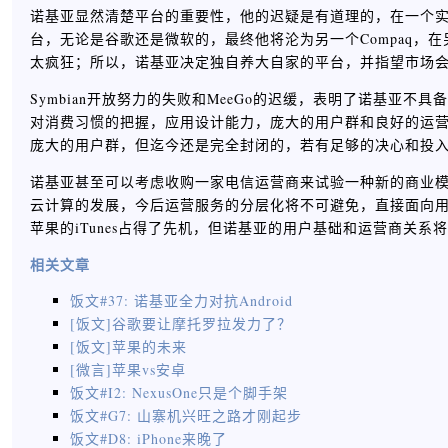
诺基亚显然清楚平台的重要性，他的迟疑是有道理的，在一个
台，无论是谷歌还是微软的，最终他将沦为另一个Compaq，在
太疯狂；所以，诺基亚决定独自养大自家的平台，并指望市场
Symbian开放努力的失败和MeeGo的迟缓，表明了诺基亚
对消费习惯的把握，应用设计能力，庞大的用户群和良好的运营
庞大的用户群，但迄今还是完全封闭的，若有足够的决心和投
诺基亚甚至可以考虑收购一家电信运营商来试验一种新的商业
云计算的发展，今后运营服务的分层化将不可避免，直接面向
苹果的iTunes占得了先机，但诺基亚的用户基础和运营商关
相关文章
饭文#37: 诺基亚全力对抗Android
[饭文]谷歌要让摩托罗拉发力了？
[饭文]苹果的未来
[微言]苹果vs安卓
饭文#I2: NexusOne只是个脚手架
饭文#G7: 山寨机兴旺之路才刚起步
饭文#D8: iPhone来晚了