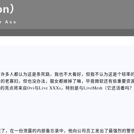
on）
r Ass
，许多人都认为这是条死路，我也不大看好，但我不认为这是个轻率
悍的老寡妇，但也没办法，靓女都嫁掉了嘛，毕竟微软还有些重要资
期待的亮点将来自Ovi与Live XXXs，特别是与LiveMesh（它还活
威了，在一份泄露的内部备忘录中，他向公司员工发出了最强烈的警