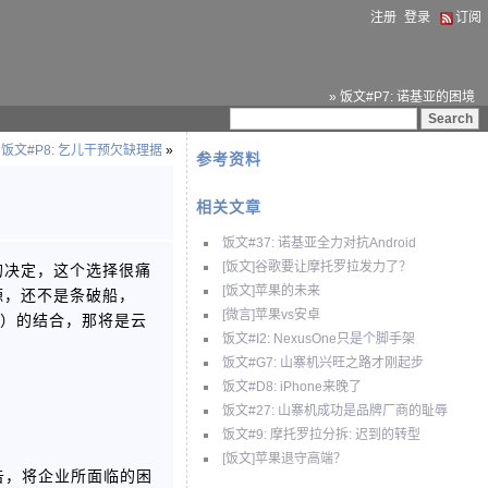
注册
登录
订阅
» 饭文#P7: 诺基亚的困境
饭文#P8: 乞儿干预欠缺理据
»
参考资料
相关文章
饭文#37: 诺基亚全力对抗Android
的决定，这个选择很痛
[饭文]谷歌要让摩托罗拉发力了？
[饭文]苹果的未来
源，还不是条破船，
[微言]苹果vs安卓
着吗？）的结合，那将是云
饭文#I2: NexusOne只是个脚手架
饭文#G7: 山寨机兴旺之路才刚起步
饭文#D8: iPhone来晚了
饭文#27: 山寨机成功是品牌厂商的耻辱
饭文#9: 摩托罗拉分拆: 迟到的转型
[饭文]苹果退守高端？
告，将企业所面临的困