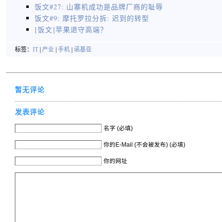
饭文#27: 山寨机成功是品牌厂商的耻辱
饭文#9: 摩托罗拉分拆: 迟到的转型
[饭文]苹果退守高端？
标签：
IT
|
产业
|
手机
|
诺基亚
暂无评论
发表评论
名字 (必填)
你的E-Mail (不会被发布) (必填)
你的网址