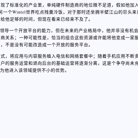
实现了标准化的产业里，单纯硬件制造商的地位微不足道，假如他加
另一个Wintel世界吃点残羹冷饭，对于那时还坐拥半壁江山的巨头
会给他足够的时间，但现在看来已经来不及了。
不具备领导一个开放平台的能力，但在未来的产业格局中，他并非没有机
商关系；一种可能性是，恰当的组合这些资源或许能将他变成一家服
入，不是没有可能改造成一个开放的服务平台。
模式，将应用与内容服务植入电信和网络套餐中；随着手机应用不断
用户的服务运营和退向后台的基础运营将逐渐分离，这是个争夺尚未
系将为他进入该领域提供不小的优势。