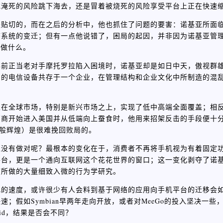
或淹死的风险跳下海去，还是冒着被烧死的风险享受平台上正在快速
是贴切的，而在之后的分析中，他也抓住了问题的要害：诺基亚所面
态系统的变迁；但有一点他说错了，困局的起因，并非因为诺基亚管
没做什么。
年前正当老对手摩托罗拉陷入困境时，诺基亚却是如日中天，傲视群
品的电信设备共存于一个企业，在管理结构和企业文化中所制造的混
立在全球市场，特别是新兴市场之上，实现了低中高端全面覆盖；相
厂商开始进入美国并从低端向上蚕食时，他用来招架反击的手段便十
那般辉煌）是很难挽回败局的。
亚没有做对呢？最根本的变化在于，消费者不再将手机视为有着固定
平台，更是一个通向互联网这个花花世界的窗口；这一变化剥夺了诺
惯所做的大量细致入微的行为学研究。
化的速度，或许很少有人会料到基于网络的应用向手机平台的迁移会
假如Symbian早两年走向开放，或者对MeeGo的投入坚决一些
id，结果是否会不同？