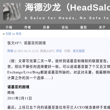
海德沙龙（HeadSal
A Salon for Heads, No Sofa fo
介绍
作者
目录
论坛
版权
关于
«
东欧 vs 埃及
饭文#P7: 诺基亚的困境
辉格
@ 2011-02-15 12:22
阅读(4,897)
评论
分类：
饭文留底
（按：文章写完第二天一早，就听到诺基亚和微软的联盟宣告
苦，但比不做任何选择要好一些，可以说诺基亚娶了个又丑又
Exchange/Live/Bing都是诺基亚所缺的，对这对夫妻，我最
计算之外的另一个选择……）
诺基亚的困境
辉格
2011年2月11日
最近，上任已五个月的诺基亚首位非芬兰人CEO埃洛普终于发