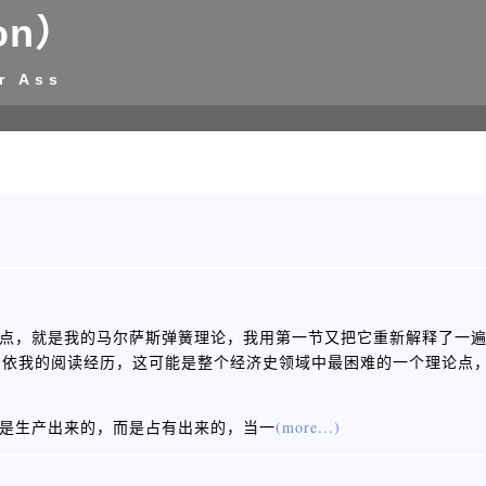
on）
r Ass
点，就是我的马尔萨斯弹簧理论，我用第一节又把它重新解释了一
为依我的阅读经历，这可能是整个经济史领域中最困难的一个理论点
余不是生产出来的，而是占有出来的，当一
(more...)