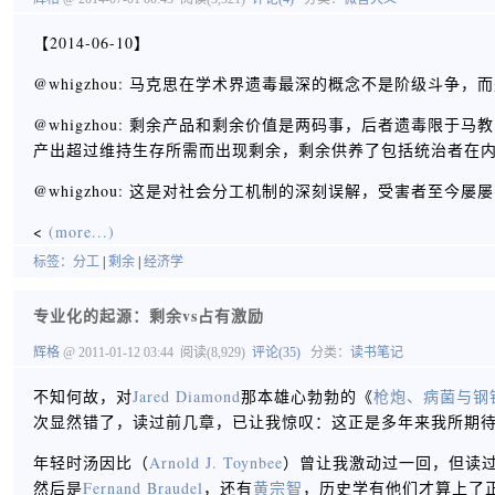
【2014-06-10】
@whigzhou: 马克思在学术界遗毒最深的概念不是阶级斗争，而是“剩余
@whigzhou: 剩余产品和剩余价值是两码事，后者遗毒限
产出超过维持生存所需而出现剩余，剩余供养了包括统治者在
@whigzhou: 这是对社会分工机制的深刻误解，受害者至今
<
(more...)
标签：
分工
|
剩余
|
经济学
专业化的起源：剩余vs占有激励
辉格
@ 2011-01-12 03:44
阅读(8,929)
评论(35)
分类：
读书笔记
不知何故，对
Jared Diamond
那本雄心勃勃的《
枪炮、病菌与钢
次显然错了，读过前几章，已让我惊叹：这正是多年来我所期
年轻时汤因比（
Arnold J. Toynbee
）曾让我激动过一回，但读
然后是
Fernand Braudel
，还有
黄宗智
，历史学有他们才算上了