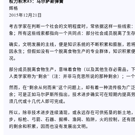
权力积木#3：马尔萨斯弹簧
辉格
2015年12月21日
考古学家在判断一个社会的文明程度时，常依据这样一些线索
象；所有这些线索都指向一个共同点：部分社会成员脱离了生
确实，文明发展的主线，便是知识系统的不断积累和膨胀，若
因永生；但假如没有一个脱离食物生产的专业群体，知识积累
况。
部分成员脱离食物生产，意味着食物（以及其他生存必需品，
人类学家称为“剩余”（注：并非马克思所说的那种剩余）；一
然而，在“剩余从何而来”这个问题上，却有着一种流传极为广
余；可是正如马尔萨斯所指出，技术进步确实可在短期内提高
须几代或十几代人即可完成。
所以，除非技术进步连续涌现，或永远存在可供拓垦的新土地
步，标枪、弓箭、石器、掘棒、渔网、陷阱，火的控制，还有
的剩余和积累，因而也没有发展出文明。