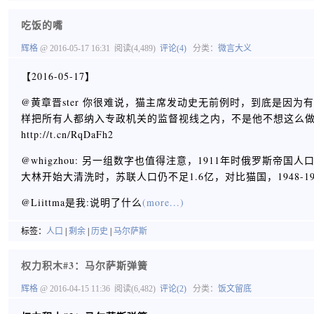
吃饭的嘴
辉格
@ 2016-05-17 16:31
阅读(4,489)
评论(4)
分类：
微言大义
【2016-05-17】
@黄章晋ster 你很难说，猫主席发动史无前例时，到底是因
样把所有人都纳入专政机关的监督视线之内，不是他不想这么做
http://t.cn/RqDaFh2
@whigzhou: 另一组数字也值得注意，1911年时俄罗斯帝国人
大林开始大清洗时，苏联人口仍不足1.6亿，对比猫国，1948-1
@Liittma是我:说明了什么
(more...)
标签：
人口
|
剩余
|
历史
|
马尔萨斯
权力积木#3：马尔萨斯弹簧
辉格
@ 2016-04-15 11:36
阅读(6,482)
评论(2)
分类：
饭文留底