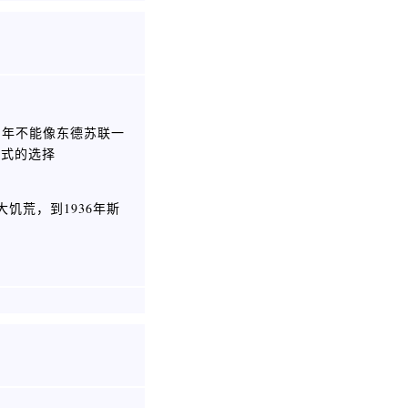
当年不能像东德苏联一
模式的选择
大饥荒，到1936年斯