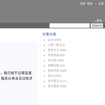
注册
登录
订阅
» 剩余
文章分类
Q&A
(165)
小菜一碟
(11)
微言大义
(585)
时有所闻
(82)
未分类
(509)
绿野仙踪
(14)
若有所思
(165)
遍，我已经不记得这是
译文
(234)
，我还从来没见过经济
读书笔记
(117)
饭文留底
(456)