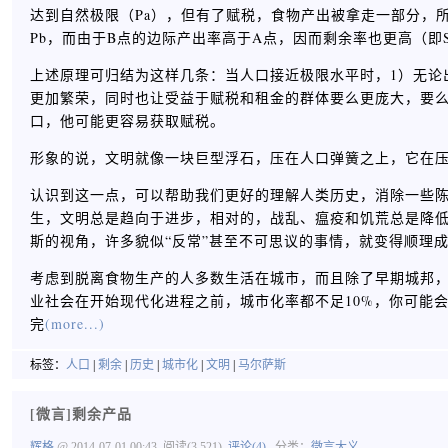
达到自然极限（Pa），但有了赋税，食物产出被拿走一部分，
Pb，而由于B点的边际产出率高于A点，因而剩余率也更高（即Sb
上述原理可归结为这样几条：当人口接近极限水平时，1）无论
更加繁荣，同时也让受益于赋税和租金的群体要么更庞大，要么
口，他可能更容易获取赋税。
形象的说，文明就像一块巨型浮石，压在人口弹簧之上，它在
认识到这一点，可以帮助我们更好的理解人类历史，消除一些
生，文明总是趋向于进步，相对的，战乱、瘟疫和饥荒总是降
斯的视角，许多貌似“反常”甚至不可思议的事情，就变得顺理
考虑到脱离食物生产的人多数生活在城市，而且除了早期城邦
业社会在开始现代化进程之前，城市化率都不足10%，你可能
完
(more...)
标签：
人口
|
剩余
|
历史
|
城市化
|
文明
|
马尔萨斯
[微言]剩余产品
辉格
@ 2014-07-01 00:43
阅读(3,521)
评论(4)
分类：
微言大义