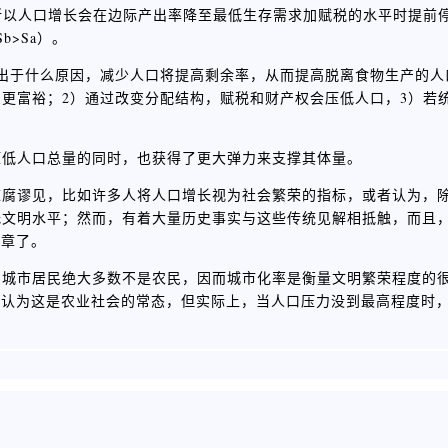
所以人口增长会在边际产出率降至最低生存需求加赋税的水平时提前
>Sa）。
出于什么原因，减少人口将提高剩余率，从而提高脱离食物生产的人
更富裕；2）通过改变分配结构，赋税和财产权会压低人口，3）若
压低人口总量的同时，也获得了更大弹力来支撑其体量。
陈腐谬见，比如许多人将人口增长视为社会繁荣的指标，或者认为，
低文明水平；然而，有着大量历史事实与这些传统见解相抵触，而且
成章了。
，城市居民绝大多数不是农民，因而城市化率是衡量文明繁荣程度的
会认为这是农业社会的常态，但实际上，当人口压力没到最高程度时