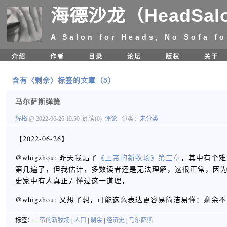
海德沙龙（HeadSal
A Salon for Heads, No Sofa fo
介绍
作者
目录
论坛
版权
关于
含有〈剩余〉标签的文章（5）
马尔萨斯弹簧
辉格
@ 2022-06-26 19:50
阅读(0)
评论
分类：
未分类
【2022-06-26】
@whigzhou: 昨天我贴了
《上帝的新牧场》第三章
，其中有个难
第几遍了，但我估计，多数读者还是无法理解，这很正常，因
史家中有人真正弄懂过这一道理，
@whigzhou: 又想了想，可能这么表达更容易简洁易懂：剩
标签：
上帝的新牧场
|
人口
|
剩余
|
经济史
|
马尔萨斯