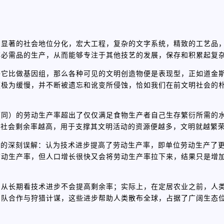
：显著的社会地位分化，宏大工程，复杂的文字系统，精致的工艺品
存必需品的生产，从而能够专注于其他技艺的发展，保存和积累起复
将它比做基因组，那么各种可见的文明创造物便是表现型，正如道金
便极为缓慢，并不断被遗忘和讹变所侵蚀，恰如我们在前文明社会的
下同）的劳动生产率超出了仅仅满足食物生产者自己生存繁衍所需的
个社会剩余率越高，用于支撑其文明活动的资源便越多，文明就越繁
泛的深刻误解：认为技术进步提高了劳动生产率，即单位劳动生产了
劳动生产率，但人口增长很快又会将劳动生产率拉下来，结果只是增
，从长期看技术进步不会提高剩余率；实际上，在定居农业之前，人
团队合作与狩猎计谋，这些进步帮助人类散布全球，占据了广阔生态