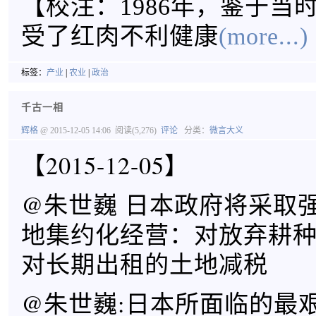
【
校注：1986年，鉴于当
受了红肉不利健康
(more...)
标签：
产业
|
农业
|
政治
千古一相
辉格
@ 2015-12-05 14:06
阅读(5,276)
评论
分类：
微言大义
【2015-12-05】
@朱世巍 日本政府将采取
地集约化经营：对放弃耕
对长期出租的土地减税
@朱世巍:日本所面临的最