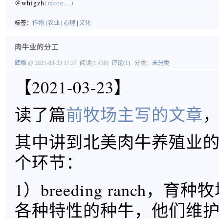
@whigzh
(more...)
标签：
作物
|
农业
|
心理
|
文化
肉牛业的分工
辉格
@ 2021-03-23 17:37
阅读(1,430)
评论(1)
分类：
未分类
【2021-03-23】
读了篇
前牧场主写的文章
其中讲到北美肉牛养殖业
个环节：
1）breeding ranch，
各种特性的种牛，他们维