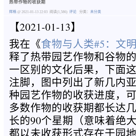
热带作物的收获期
辉格
@ 2021-01-13 22:03
阅读(1,586)
评论
分类：
未分类
【2021-01-13】
我在《
食物与人类#5：文
释了热带园艺作物和谷物
一区别的文化后果，下面
注脚，图中列出了新几内亚Ts
种园艺作物的收获进度，
多数作物的收获期都长达
长的90个星期（意味着绝
都以未收获形式存在于园