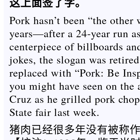
这上面签了字。
Pork hasn’t been “the other 
years—after a 24-year run as
centerpiece of billboards and
jokes, the slogan was retire
replaced with “Pork: Be Insp
you might have seen on the 
Cruz as he grilled pork chop
State fair last week.
猪肉已经很多年没有被称作