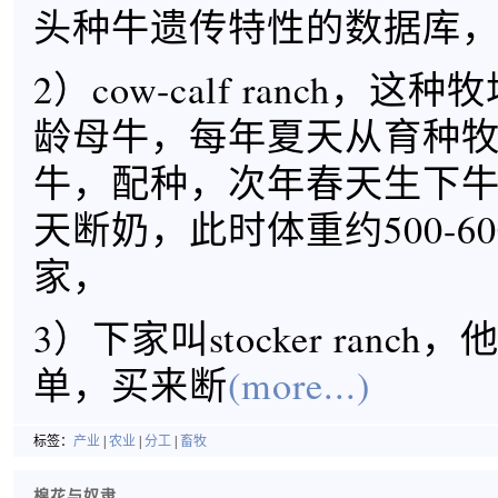
头种牛遗传特性的数据库
2）cow-calf ranch，
龄母牛，每年夏天从育种
牛，配种，次年春天生下
天断奶，此时体重约500-6
家，
3）下家叫stocker ranc
单，买来断
(more...)
标签：
产业
|
农业
|
分工
|
畜牧
棉花与奴隶