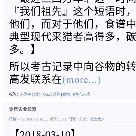
『我们祖先』这个短语时
他们，而对于他们，食谱
典型现代采猎者高得多，
多。】
所以考古记录中向谷物的
高发联系在
(more...)
标签：
人类学
|
健康
|
农业
|
营养
|
食物
|
食物与人类
定居农业起源
辉格
@ 2018-03-11 16:12
阅读(1,541)
评论
分类：
微言大义
【2018-03-10】