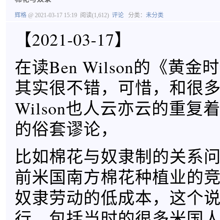
辉格
@ 2021-03-17 15:19
阅读(1,612)
评论
分类：
未分类
【2021-03-17】
在读Ben Wilson的《黄
其实很不错，可惜，和很
Wilson也人云亦云的重
的俗套谬论，
比如棉花与奴隶制的关系
前米国南方棉花种植业的
奴隶劳动的低成本，这个
行，包括当时的很多米国