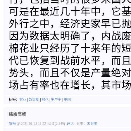
可是在最近几十年中，它
外行之中，经济史家早已
因为数据太明确了，内战
棉花业只经历了十来年的短
代已恢复到战前水平，而
势头，而且不仅是产量绝
场占有率也在增长，其市
标签：
农业
|
奴隶制
|
棉花
|
生产率
|
美国
结婚高峰
辉格
@ 2021-01-23 11:52
阅读(2,249)
评论
分类：
未分类