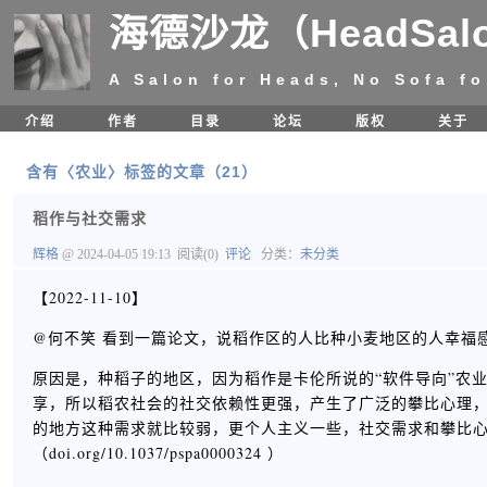
海德沙龙（HeadSal
A Salon for Heads, No Sofa fo
介绍
作者
目录
论坛
版权
关于
含有〈农业〉标签的文章（21）
稻作与社交需求
辉格
@ 2024-04-05 19:13
阅读(0)
评论
分类：
未分类
【2022-11-10】
@何不笑 看到一篇论文，说稻作区的人比种小麦地区的人幸福感
原因是，种稻子的地区，因为稻作是卡伦所说的“软件导向”农
享，所以稻农社会的社交依赖性更强，产生了广泛的攀比心理
的地方这种需求就比较弱，更个人主义一些，社交需求和攀比
（doi.org/10.1037/pspa0000324 ）