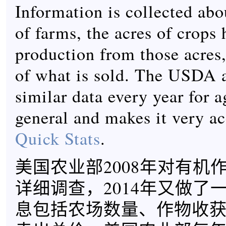
Information is collected ab
of farms, the acres of crops 
production from those acres,
of what is sold. The USDA a
similar data every year for a
general and makes it very ac
Quick Stats
.
美国农业部2008年对有机
详细调查，2014年又做了
息包括农场数量、作物收