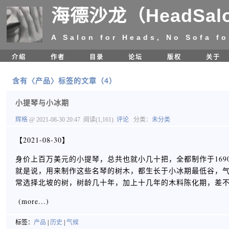
海德沙龙（HeadSal
A Salon for Heads, No Sofa fo
介绍
作者
目录
论坛
版权
关于
含有〈产品〉标签的文章（4）
小提琴与小冰期
辉格
@ 2021-08-30 20:47
阅读(1,161)
评论
分类：
未分类
【2021-08-30】
身价上百万美元的小提琴，总共也就小几十把，全都制作于169
就是说，用来制作这些名琴的树木，都生长于小冰期最低谷，气温低，
常选择北坡的树，树龄几十年，加上十几年的木料陈化期，差
(more...)
标签：
产品
|
历史
|
气候