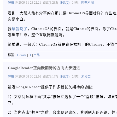
辉格
@ 2009-11-23 22:21
阅读(3,235)
评论(2)
分类：
时有所闻
看到一大帮人煞有介事的在那儿猜ChromeOS界面啥样？有些
实是小白。
我
早就说了
，ChromeOS的界面，就是Chrome的界面，除了C
哪里来？靠，整个互联网就是啊。
简单说，一句话：ChromeOS就是跑在裸机上的Chrome，还猜个
标签：
Google
|
IT
|
产品
GoogleReader正向我期待的方向大步迈进
辉格
@ 2009-08-30 22:16
阅读(3,177)
评论(1)
分类：
未分类
最近Google Reader提供了许多我长久期待的功能：
1）文章阅读框下面“共享”按钮左边多了一个“喜欢”按钮，如
它。
2）当你点击“共享”之后，会出现评论区，看到别人的评论，