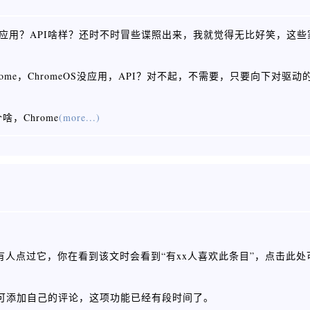
啥应用？API啥样？还时不时冒些谍照出来，我就觉得无比好笑，这些家
hrome，ChromeOS没应用，API？对不起，不需要，只要向下对驱
啥，Chrome
(more...)
果有人点过它，你在看到该文时会看到“有xx人喜欢此条目”，点击此
并可添加自己的评论，这项功能已经有段时间了。