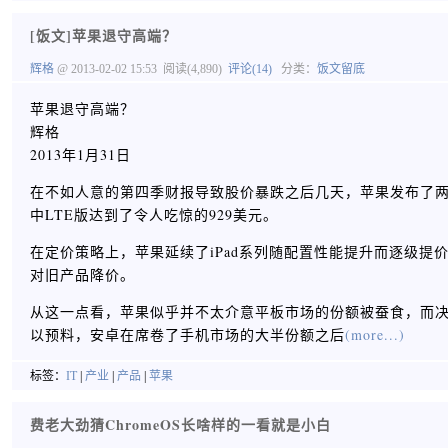
[饭文]苹果退守高端？
辉格
@ 2013-02-02 15:53
阅读(4,890)
评论(14)
分类：
饭文留底
苹果退守高端？
辉格
2013年1月31日
在不如人意的第四季财报导致股价暴跌之后几天，苹果发布了两款
中LTE版达到了令人吃惊的929美元。
在定价策略上，苹果延续了iPad系列随配置性能提升而逐级提价
对旧产品降价。
从这一点看，苹果似乎并不太介意平板市场的份额被蚕食，而
以预料，安卓在席卷了手机市场的大半份额之后
(more...)
标签：
IT
|
产业
|
产品
|
苹果
费老大劲猜ChromeOS长啥样的一看就是小白