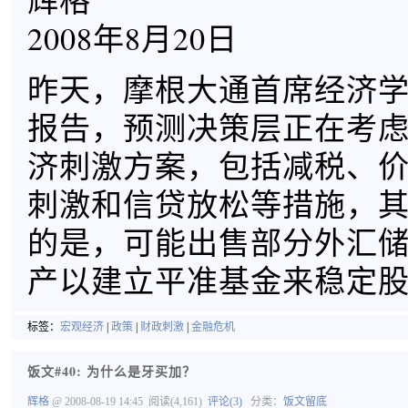
辉格
2008年8月20日
昨天，摩根大通首席经济
报告，预测决策层正在考
济刺激方案，包括减税、
刺激和信贷放松等措施，
的是，可能出售部分外汇
产以建立平准基金来稳定
标签：
宏观经济
|
政策
|
财政刺激
|
金融危机
饭文#40: 为什么是牙买加？
辉格
@ 2008-08-19 14:45
阅读(4,161)
评论(3)
分类：
饭文留底