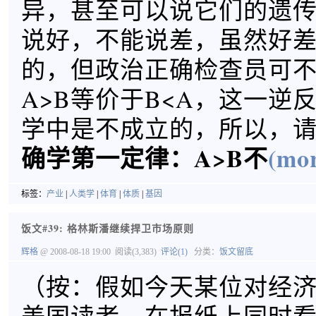
异，甚至可以说它们的遗
说好，不能说差，虽然好
的，但政治正确检查员可
A>B等价于B<A，这一逆
学中是不成立的，所以，
确学第一定律：A>B不
(mor
标签：
产业
|
人类学
|
体育
|
体质
|
基因
饭文#39: 格林斯潘继续捍卫市场原则
辉格
@ 2008-08-18 19:00
阅读(3,383)
评论(1)
分类：
饭文留底
（按：假如今天某位对经