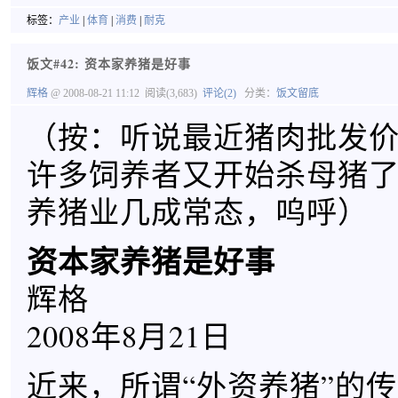
标签：
产业
|
体育
|
消费
|
耐克
饭文#42: 资本家养猪是好事
辉格
@ 2008-08-21 11:12
阅读(3,683)
评论(2)
分类：
饭文留底
（按：听说最近猪肉批发
许多饲养者又开始杀母猪
养猪业几成常态，呜呼）
资本家养猪是好事
辉格
2008年8月21日
近来，所谓“外资养猪”的