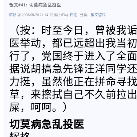
饭文#41: 切莫病急乱投医
辉格
@ 2008-08-20 21:14
阅读(3,634)
评论
分类：
饭文留底
（按：时至今日，曾被我
医举动，都已远超出我当
行了，党国终于进入了全
据说胡搞急先锋汪洋同学
力挺，虽然他正在拼命寻
草，来擦拭自己不久前拉
屎，呵呵。）
切莫病急乱投医