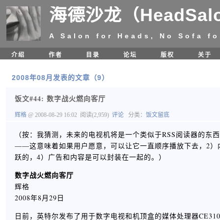
海德沙龙（HeadSal
A Salon for Heads, No Sofa fo
介绍
作者
目录
论坛
版权
关于
2008年08月发表的文章（9）
饭文#44: 数字战火燃向客厅
辉格
@ 2008-08-29 16:02
阅读(2,959)
评论
分类：
饭文留底
（按：我猜测，未来的电视机将是一个类似于RSS阅读器的东
——这意味着如果用户愿意，可以让它一直顺序播放下去，2）
跃的，4）广告和内容是可以封装在一起的。）
数字战火燃向客厅
辉格
2008年8月29日
日前，英特尔发布了用于数字电视和机顶盒的媒体处理器CE3100