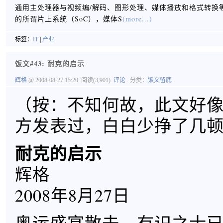
通用主处理器与视频编/解码、图形处理、媒体播放和格式转换
的所谓片上系统（SoC），媒体S
(more...)
标签：
IT
|
产业
饭文#43: 耐克的启示
辉格
@ 2008-08-27 15:20
阅读(3,901)
评论
分类：
饭文留底
（按：不知何故，此文好
方发表过，白白少挣了几顿饭
耐克的启示
辉格
2008年8月27日