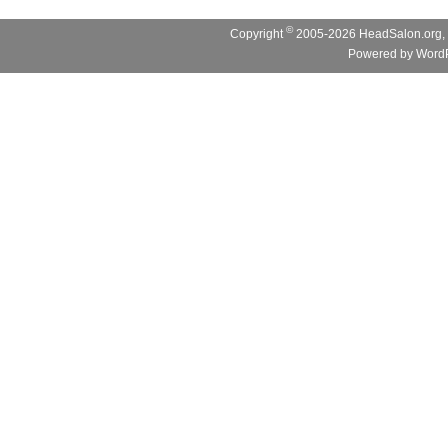
©
Copyright
2005-2026 HeadSalon.org, 
Powered by
WordP