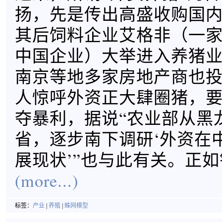
扬，先是传出高盛收购国
其后饲料企业艾格非（一
中国企业）大举进入养猪
南京等地多家房地产商也
人惊呼外资正大肆圈猪，
夺暴利，据说“农业部从黑
省，逐步南下调研‘外资在
展现状’”也与此有关。正
(more...)
标签：
产业
|
养殖
|
蛛网模型