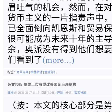
眉吐气的机会，然而，在
货币主义的一片指责声中
已全面倒向凯恩斯和贸易
很可能成为未来十年的主
余，奥派没有得到他们想
们看到了
(more...)
标签：
商业周期
|
格林斯潘
|
金融危机
饭文#38: 整体上市有望改善国企治理结构
辉格
@ 2008-08-07 11:17
阅读(3,168)
评论
分类：
饭文留底
（按：本文的核心部分是