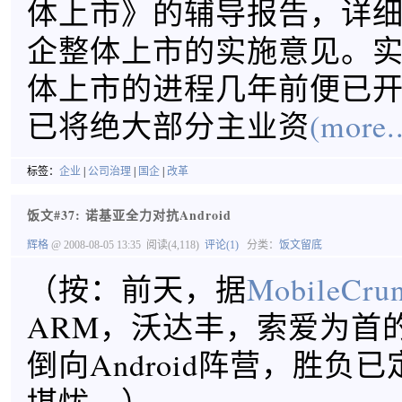
体上市》的辅导报告，详
企整体上市的实施意见。
体上市的进程几年前便已
已将绝大部分主业资
(more..
标签：
企业
|
公司治理
|
国企
|
改革
饭文#37: 诺基亚全力对抗Android
辉格
@ 2008-08-05 13:35
阅读(4,118)
评论(1)
分类：
饭文留底
（按：前天，据
MobileCr
ARM，沃达丰，索爱为首的
倒向Android阵营，胜负已