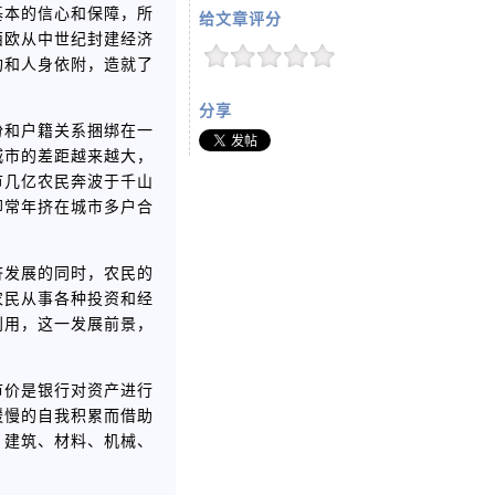
基本的信心和保障，所
给文章评分
西欧从中世纪封建经济
构和人身依附，造就了
分享
份和户籍关系捆绑在一
城市的差距越来越大，
节几亿农民奔波于千山
却常年挤在城市多户合
济发展的同时，农民的
农民从事各种投资和经
利用，这一发展前景，
市价是银行对资产进行
缓慢的自我积累而借助
，建筑、材料、机械、