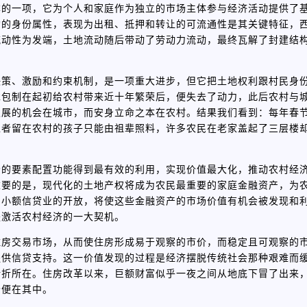
本的一项，它为个人和家庭作为独立的市场主体参与经济活动提供了
构的身份属性，表现为出租、抵押和转让的可流通性是其关键特征，
流动性为发端，土地流动随后带动了劳动力流动，最终瓦解了封建结
决策、激励和约束机制，是一项重大进步，但它把土地权利跟村民身
承包制在起初给农村带来近十年繁荣后，便失去了动力，此后农村与
发展的机会在城市，而安身立命之本在农村。结果我们看到：每年春
工者留在农村的孩子只能由祖辈照料，许多农民在老家盖起了三层楼
场的要素配置功能得到最有效的利用，实现价值最大化，推动农村经
重要的是，现代化的土地产权将成为农民最重要的家庭金融资产，为
和小额信贷业的开放，将使这些金融资产的市场价值有机会被发现和
是激活农村经济的一大契机。
住房交易市场，从而使住房形成易于观察的市价，而稳定且可观察的
提供信贷支持。这一价值发现的过程是经济摆脱传统社会那种艰难而
转折所在。住房改革以来，巨额财富似乎一夜之间从地底下冒了出来
妙便在其中。