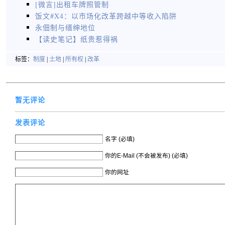
[微言]出租车牌照管制
饭文#X4：以市场化改革跨越中等收入陷阱
永佃制与缙绅地位
【读史笔记】纸贵惹得祸
标签：
制度
|
土地
|
所有权
|
改革
暂无评论
发表评论
名字 (必填)
你的E-Mail (不会被发布) (必填)
你的网址