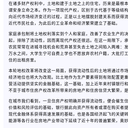
在诸多财产权利中，土地和建于土地之上的住宅，历来是最根
谓安身立命之本。作为一项现代产权，区别于古代基于等级结
向近代市场经济变迁的过程，正是以土地摆脱封建关系而获得
近代市民社会，为此后的工业革命和经济繁荣建立了基础。
家庭承包制将土地权利落实到个人和家庭，改善了农业生产的
起，排除了流动性，因而离现代产权还很远。在这一局限下，
农民常常在进城寻找机会和荒弃甚至失去土地之间陷入两难：
万水之间，大学生宁可自费上学也不愿放弃农村户籍，大批打
住的出租房里。
本轮地权改革将改变这一局面，获得流动性后的土地将通过市
经济地位也将大为改观。比土地作为生产要素得到有效配置更
营活动提供坚实的金融基础，这一基础，加上近年来村镇银行
不亚于城市住房产权改革所带来的房地产和住房信贷大繁荣，
在城市我们看到，一旦住房产权明确并获得流动性，便会催生
价值和风险评估的基础，银行据此向资产所有者或潜在购买者
现代金融体系获得高速发展的基础，也是各国经济起飞的关键
能源等各行业在房地产业带动下延续了近十年的普遍繁荣，奥