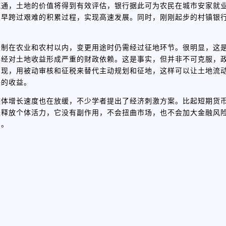
流通，土地的价值将得到有效评估，银行据此可为农民在城市安家就
及早跨过艰难的积累过程，实现高速发展。同时，刚刚起步的村镇银
限制在农业和农村以内，变更用途时仍需经过征地环节。很明显，这
已经对土地收益形成严重的财政依赖。这是事实，但并非不可克服，
实现，用被动审核和征税来替代主动规划和征地，这样可以让土地流
来的收益。
整体增长速度也在放缓，不少学者提出了经济刺激方案。比起短期货
来释放个体活力，它没有副作用，不会扭曲市场，也不会加大金融风
潮。