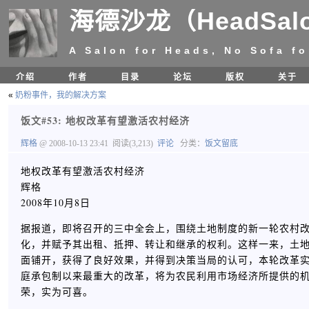
海德沙龙（HeadSal
A Salon for Heads, No Sofa fo
介绍
作者
目录
论坛
版权
关于
«
奶粉事件，我的解决方案
饭文#53: 地权改革有望激活农村经济
辉格
@ 2008-10-13 23:41
阅读(3,213)
评论
分类：
饭文留底
地权改革有望激活农村经济
辉格
2008年10月8日
据报道，即将召开的三中全会上，围绕土地制度的新一轮农村
化，并赋予其出租、抵押、转让和继承的权利。这样一来，土
面铺开，获得了良好效果，并得到决策当局的认可，本轮改革
庭承包制以来最重大的改革，将为农民利用市场经济所提供的
荣，实为可喜。