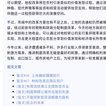
可以期望，地权改革将在农村引发类似的价值发现过程，通过
种植、现代养殖等等投资和经营活动提供信贷支持，帮助他们
伴随这一过程而获得巨大的发展空间。
不过，传闻中的改革方案也有不足之处，土地的流通权仍然被
益，经过前些年的税制和财政分配制度改革，今天的地方政府
城乡规划和土地收益，可以通过对地权转让的实行差异税率来
实现，并且更大程度的让农民分享到价值发现和经济增长所带
今年以来，经济遭遇诸多不利，许多行业陷入停滞甚至衰退，
刺激方案来，推进制度改革无疑是最好的刺激，通过明确权利
包制、出口加工、城市房地产之后，为经济带来新一轮发展浪
相关文章
饭文#66: 土地确权蹒跚前行
饭文#67: 林权改革应落实到户
[饭文]有限流转难以支撑新型农业
[饭文]制度障碍让城市化提前失速
[饭文]不能把新型资源都霸为国有
[饭文]民企的未来