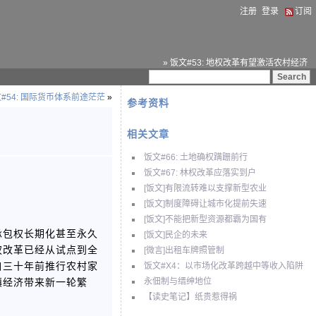
注册
登录
订阅
» 饭文#53: 地权改革有望激活农村经济
#54: 国际货币体系前途茫茫
»
参考资料
相关文章
饭文#66: 土地确权蹒跚前行
饭文#67: 林权改革应落实到户
[饭文]有限流转难以支撑新型农业
[饭文]制度障碍让城市化提前失速
[饭文]不能把新型资源都霸为国有
承包权长期化甚至永久
[饭文]民企的未来
权改革已经从试点到全
[微言]出租车牌照管制
自三十年前推行农村家
饭文#X4：以市场化改革跨越中等收入陷阱
镇经济带来新一轮繁
永佃制与缙绅地位
【读史笔记】纸贵惹得祸