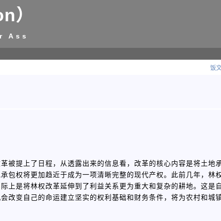
on）
r Ass
饭文
改革被提上了日程，从透露出来的信息看，改革的核心内容是将土地
地承包权将更加趋近于成为一项清晰完整的现代产权。此前几年，林
实际上是将林权改革延伸到了利益关系更为重大和复杂的耕地。这是
机会改变自己的命运建立坚实的权利基础和财务条件，将为农村和城