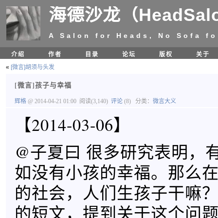
海德沙龙（HeadSal
A Salon for Heads, No Sofa fo
介绍
作者
目录
论坛
版权
关于
«
[微言]胡须与头发
[微言]孩子与幸福
辉格
@ 2014-04-21 01:00
阅读(3,140)
评论
(8)
分类：
微言大义
【2014-03-06】
@子夏曰 很多研究表明，
如没有小孩的幸福。那么
的社会，人们生孩子干嘛？Ang
的短文，提到关于这个问