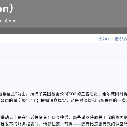
on）
r Ass
饭文#X2：拒绝
搜集信息”为由，拘捕了美国基金公司EOS的三名雇员；希尔威同时得
市公司的做空报告”了；假如消息属实，这是对法律和市场秩序的一次
的举动无非是在告诉投资者：从今往后，那些试图获取关于我的负面
读我发布的财务报表时，请记住这一前提——还有比这更有效的做空