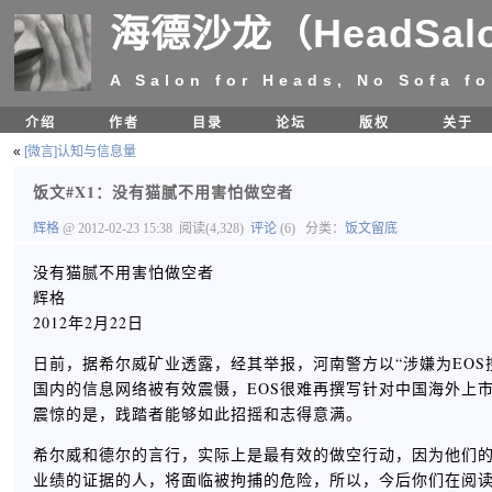
海德沙龙（HeadSal
A Salon for Heads, No Sofa fo
介绍
作者
目录
论坛
版权
关于
«
[微言]认知与信息量
饭文#X1：没有猫腻不用害怕做空者
辉格
@ 2012-02-23 15:38
阅读(4,328)
评论
(6)
分类：
饭文留底
没有猫腻不用害怕做空者
辉格
2012年2月22日
日前，据希尔威矿业透露，经其举报，河南警方以“涉嫌为EOS
国内的信息网络被有效震慑，EOS很难再撰写针对中国海外上
震惊的是，践踏者能够如此招摇和志得意满。
希尔威和德尔的言行，实际上是最有效的做空行动，因为他们
业绩的证据的人，将面临被拘捕的危险，所以，今后你们在阅