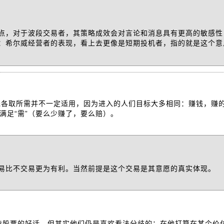
点，对于波段交易者，其策略成效会对言论和消息具有更高的敏感性
：希尔威经营者的表现，看上去更像是短期投机者，指的就是这个意
先各取所需并不一定适用，因为进入的人们目标大多相同：赚钱，赚
满足“需”（要么少赚了，要么赔）。
易比不交易更为有利。当然前提是这个交易是其意愿的真实体现。
持股票的好话，但其实他们仍是喜欢看法分歧的：在他打算在某个价