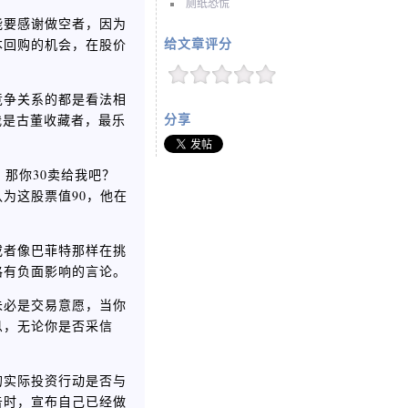
厕纸恐慌
能要感谢做空者，因为
本回购的机会，在股价
给文章评分
竞争关系的都是看法相
我是古董收藏者，最乐
分享
那你30卖给我吧？
为这股票值90，他在
或者像巴菲特那样在挑
格有负面影响的言论。
未必是交易意愿，当你
息，无论你是否采信
的实际投资行动是否与
告时，宣布自己已经做