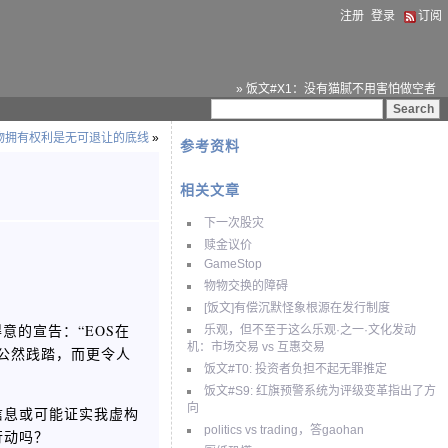
注册
登录
订阅
» 饭文#X1：没有猫腻不用害怕做空者
动物拥有权利是无可退让的底线
»
参考资料
相关文章
下一次股灾
赎金议价
GameStop
物物交换的障碍
[饭文]有偿沉默怪象根源在发行制度
意的宣告：“EOS在
乐观，但不至于这么乐观·之一·文化发动
机：市场交易 vs 互惠交易
公然践踏，而更令人
饭文#T0: 投资者负担不起无罪推定
饭文#S9: 红旗预警系统为评级变革指出了方
向
信息或可能证实我虚构
politics vs trading，答gaohan
行动吗？