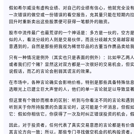
假如希尔威没有虚构业绩、对自己的业绩有信心，他就完全没
一次错误的做空或一份错误的看空报告，充其量只能在短期内
回升时重新卖出这些股票便可获得一笔额外的融资。
股市中流传最广也最荒谬的一个神话是：多方是一伙的，空方
似的人，看法分歧的人则是交易伙伴，而且分歧越大交易越容易
意遇到的，自然是那些把我视为稀世珍品的古董当作赝品卖给
只有一种情况是例外（其实也只是表面的例外）：比如甲乙两人，
或者我们打个赌？显然这对双方都是一次很好的交易机会，但实
说假话，而乙的言论会削弱其谎言的效果。
在市场中，各种言论确实会影响价格，特别是那些具备特殊信
选眼光上已建立巨大声誉的人，他们的单一言论就足以导致显
但这里有个微妙而根本的区别：听到与你看法不同的言论和遇
听到关于你所持股票的负面言论时，这可能是个坏消息，但假
它：假如你相信它，你获得了一次及时纠正错误投资的机会，
因此，对于投资者，任何代表了真实交易意愿的言论都是有价
其言论方向一致；所以，那些专门寻找做空机会的机构投资者