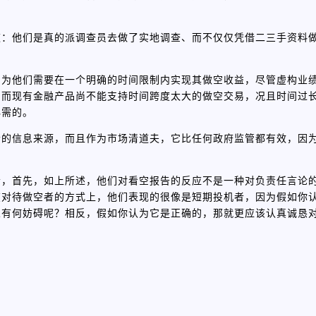
道：他们是真的派调查员去做了实地调查、而不仅仅凭借二三手资料
因为他们需要在一个明确的时间限制内实现其做空收益，尽管虚构业
，而现有金融产品尚不能支持时间跨度太大的做空交易，况且时间过
必需的。
贵的信息来源，而且作为市场清道夫，它比任何政府监管都有效，因
者，首先，如上所述，他们对看空报告的反应不是一种对负责任言论
在对待做空者的方式上，他们表现的很像是短期投机者，因为假如你
人有何妨碍呢？相反，假如你认为它是正确的，那就更应该认真诚恳