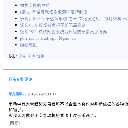
物物交换的障碍
[饭文]有偿沉默怪象根源在发行制度
乐观，但不至于这么乐观·之一·文化发动机：市场交易 vs
饭文#T0: 投资者负担不起无罪推定
饭文#S9: 红旗预警系统为评级变革指出了方向
politics vs trading，答gaohan
厕纸恐慌
标签：
交易
|
市场
|
证券
已有6条评论
月光疾风
@
2012-02-24, 11:14
市场中有大量趋势交易者和不以企业本身作为判断依据的各种流
和输了。
即我认为你对于交易动机的看法上过于乐观了。
[
回复
]