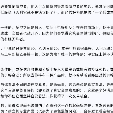
有必要害怕做空者，他大可以愉快的等着看做空者的笑话，他甚至可
拉低股价（否则它就不是错误的了），而这恰好为他提供了一个低成
是一伙的，多空之间是敌人；实际上恰好相反：在任何市场上，处于
达成，交易者也越开心，因为他们会觉得这笔交易越“划算”，假如
我的有眼无珠者。
甲说这只股票值90，乙说只值20，本来甲应该很高兴，大可以说：
际上甲却把乙暴揍一顿，这是为啥？唯一的解释是：甲实际上并不认
息条件的，或在信息收集和分析上投入大量资源或拥有独特优势的，
著的价格变动；所以当你持有一种产品时，就不希望听到那些对其价
到与你看法不同的潜在交易者，是两码事，言论未必是真实看法，更
如这个言论是负责任的（即表达了真实交易意愿的），这就是个好消
假如你不信它而坚持自己看法，你获得了一次交易机会。
值的，值得欢迎而无须惧怕，而辨别这一点的起码标准是，看发言者
，为了建立其专业声誉（也是为了避免监管风险），会在发表看空报