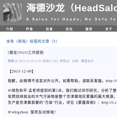
海德沙龙（HeadSal
A Salon for Heads, No Sofa fo
介绍
作者
目录
论坛
版权
关于
含有〈核电〉标签的文章（3）
[微言]NGO工作原则
辉格
@ 2013-12-10 22:50
阅读(3,745)
评论(3)
分类：
微言大义
【2013-12-09】
抱歉，此微博不适宜对外公开。如需帮助，请联系客服。http://t.cn
@绿色和平:孟老师提到的第2点，我们做过详尽研究，分析了
炭燃烧排放出的大气污染物是整个京津冀地区雾霾的最大根源
生产是京津冀首要的“污染”行业，详见《雾霾真相》：http://t.cn/
@whigzhou: 誓死反对核电！