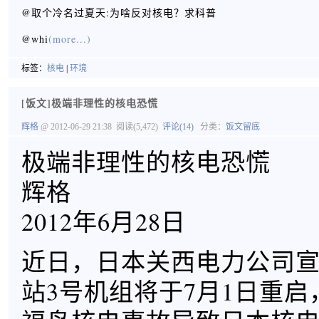
@取个冷名过夏天:为啥反对核电？求科普
@whi
(more...)
标签：
核电
|
环境
[饭文]极端非理性的核电恐慌
辉格
@ 2012-06-29 21:38
阅读(5,472)
评论(14)
分类：
饭文留底
极端非理性的核电恐慌
辉格
2012年6月28日
近日，日本关西电力公司
站3号机组将于7月1日重启