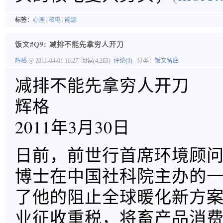
标签：
心理
|
核电
|
能源
饭文#Q9: 减排不能先拿穷人开刀
辉格
@ 2011-04-01 16:27
阅读(4,263)
评论(9)
分类：
饭文留底
减排不能先拿穷人开刀
辉格
2011年3月30日
日前，前世行首席环境顾问
博士在中国社科院主办的
了他的阻止全球暖化新方
业征收重税，将畜产品消费