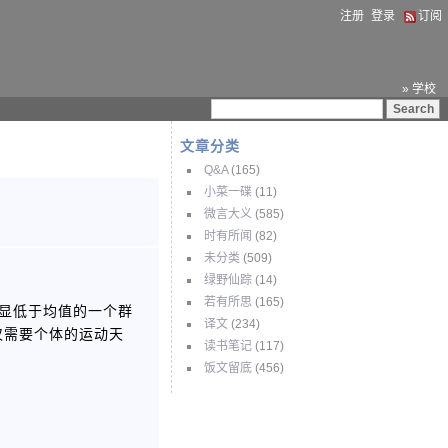
注册
登录
订阅
» 学校
文章分类
Q&A
(165)
小菜一碟
(11)
微言大义
(585)
时有所闻
(82)
未分类
(509)
绿野仙踪
(14)
若有所思
(165)
明显低于均值的一个群
译文
(234)
仅需要个体的运动天
读书笔记
(117)
饭文留底
(456)