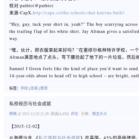
校对:pathto(@pathto)
来源:CapX,
http://capx.co/the-schools-that-katrina-built/
“Hey, guy, tuck your shirt in, yeah?” The boy scurrying acros
the trailing flap of his white shirt. Jay Altman gives a satisfie
way.
“嘿，伙计，把衣服束起来好吗？”在塞缪尔格林特许学校，一
Altman满意地点了点头，弯下腰捡起了地下的一片垃圾，然后
Samuel J Green feels like the kind of place you’d want to send
14-year-olds about to head off to high school – are bright, enth
标签：
学校
|
改革
|
教育
私校经历与社会成就
辉格
@ 2015-12-02 21:28
阅读(4,450)
评论
分类：
微言大义
【2015-12-02】
@海德沙龙 《
私立学校与社会成就
》在英国，43%的高级律师