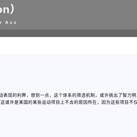
on）
r Ass
球类运动表现的利弊，想到一点，这个体系的筛选机制，或许挑出了智力
，这或许是某国的某些运动项目上不去的原因所在，因为这些项目不