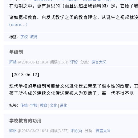
在预期之中，更有意思的（而且远超出我预料的）是，它给了
诸如宽松教育、启发式教学之类的教育理念，从诞生之初起就
(more...)
标签：
学校
|
教育
年级制
辉格
@ 2018-06-12 19:04
阅读(1,581)
评论
分类：
微言大义
【2018-06-12】
现代学校的年级制可能给文化进化模式带来了根本性的改变，
孩子所构成的连续文化传送带被人为割断了，每一代不得不以
标签：
传统
|
学校
|
教育
|
文化
|
进化
学校教育的功用
辉格
@ 2018-03-02 16:31
阅读(3,877)
评论(4)
分类：
微言大义