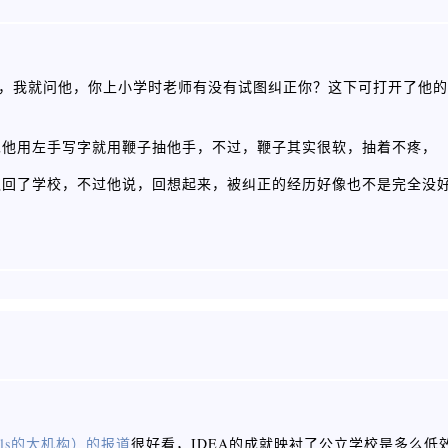
件，我就问他，你上小学时老师有没有试图纠正你？这下可打开了他
见他用左手写字就用鞭子抽他手，不过，鞭子其实很软，抽着不疼，
抓回了学校，不过他说，回想起来，被纠正的经历好像也不是完全没
ools的大机构）的报道
很好看，IDEA的成就映衬了公立学校是多么低