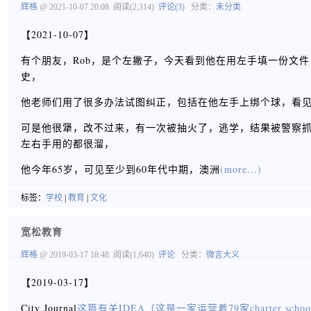
辉格
@ 2021-10-07 20:08
阅读(2,314)
评论(3)
分类：
未分类
【2021-10-07】
有个朋友，Rob，是个左撇子，今天看到他在用左手填一份文
史，
他老师们用了很多办法试图纠正，包括在他左手上绑个球，看
可是他很犟，改不过来，有一次被抽火了，逃学，结果被警察
左右手用的都很溜，
他今年65岁，可见至少到60年代中期，澳洲
(more...)
标签：
学校
|
教育
|
文化
宽松教育
辉格
@ 2019-03-17 18:48
阅读(1,640)
评论
分类：
微言大义
【2019-03-17】
City Journal
这篇有关IDEA（这是一家运营着79家charter sch