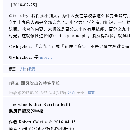
【2018-02-25】
@innesfry: 我们从小到大，为什么要在学校学这么多完
之九十九的人都是全部忘光了。中学六年学的有用知识，一年
浪费。教育的内容，大概就是百分之十的有用技能，百分之九十的
时光。这就像性选择的handicap principle，浪费得越多
@whigzhou: 『忘光了』或『记住了多少』不是评价学校教育
@whigzhou: 接
(more...)
标签：
学校
|
教育
[译文]飓风吹出的特许学校
lujayb
@ 2017-03-09 18:37
阅读(3,170)
评论
分类：
译文
The schools that Katrina built
飓风建起来的学校
作者:Robert Colvile @ 2016-04-15
译者:小册子(@昵称被抢的小册子)