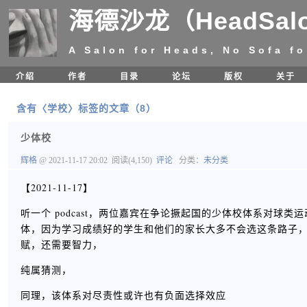
海德沙龙（HeadSal
A Salon for Heads, No Sofa fo
介绍
作者
目录
论坛
版权
关于
含有〈学校〉标签的文章（8）
少体校
辉格
@ 2021-11-17 20:02
阅读(4,150)
评论
分类：
未分类
【2021-11-17】
听一个 podcast，两位嘉宾在争论撅起国的少体校体系对
体，因为学习成绩好的学生和他们的家长大多不会选这条路子
赋，还需要智力，
纯属猜测，
同理，该体系对尽责性或许也有负面选择效应