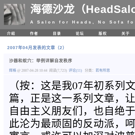
海德沙龙（HeadSal
A Salon for Heads, No Sofa fo
介绍
作者
目录
论坛
版权
关于
2007年04月发表的文章（2）
沙器和蚁穴：举例详解自发秩序
辉格
@ 2007-04-28 10:44
阅读(7,723)
评论(11)
分类：
若有所思
（按：这是我07年初系列
篇，正是这一系列文章，
自由主义朋友们，也自绝
此沦为最顽固的反动派，