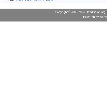
©
Copyright
2005-2026 HeadSalon.org, 
Powered by
WordP