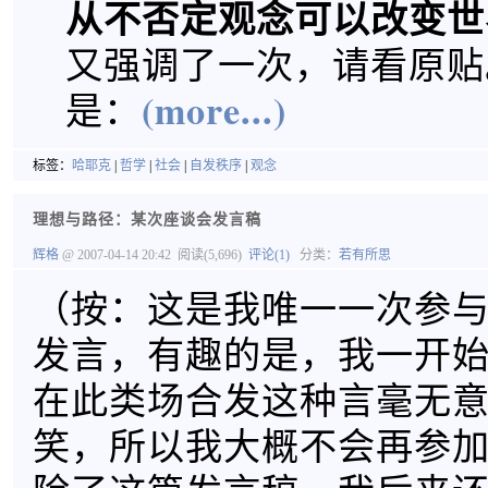
从不否定观念可以改变世
又强调了一次，请看原贴
(more...)
是：
标签：
哈耶克
|
哲学
|
社会
|
自发秩序
|
观念
理想与路径：某次座谈会发言稿
辉格
@ 2007-04-14 20:42
阅读(5,696)
评论(1)
分类：
若有所思
（按：这是我唯一一次参
发言，有趣的是，我一开
在此类场合发这种言毫无
笑，所以我大概不会再参