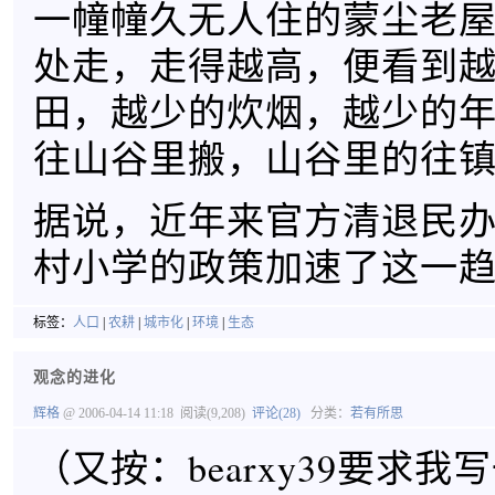
一幢幢久无人住的蒙尘老
处走，走得越高，便看到
田，越少的炊烟，越少的
往山谷里搬，山谷里的往
据说，近年来官方清退民
村小学的政策加速了这一
标签：
人口
|
农耕
|
城市化
|
环境
|
生态
观念的进化
辉格
@ 2006-04-14 11:18
阅读(9,208)
评论(28)
分类：
若有所思
（又按：bearxy39要求