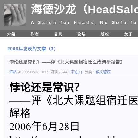
海德沙龙（HeadSal
A Salon for Heads, No Sofa fo
介绍
作者
目录
论坛
版权
关于
2006年发表的文章（3）
悖论还是常识？——评《北大课题组宿迁医改调研报告》
辉格
@ 2006-06-28 10:16
阅读(7,244)
评论(1)
分类：
饭文留底
悖论还是常识？
——评《北大课题组宿迁
辉格
2006年6月28日