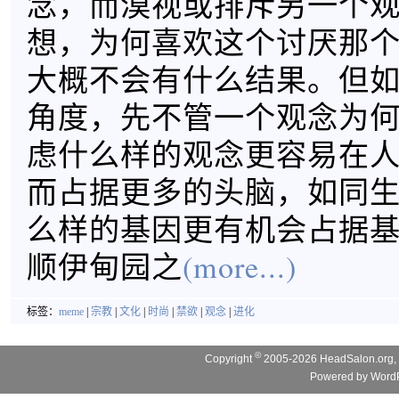
念，而漠视或排斥另一个
想，为何喜欢这个讨厌那
大概不会有什么结果。但
角度，先不管一个观念为
虑什么样的观念更容易在
而占据更多的头脑，如同
么样的基因更有机会占据
顺伊甸园之
(more...)
标签：
meme
|
宗教
|
文化
|
时尚
|
禁欲
|
观念
|
进化
©
Copyright
2005-2026 HeadSalon.org, 
Powered by
WordP