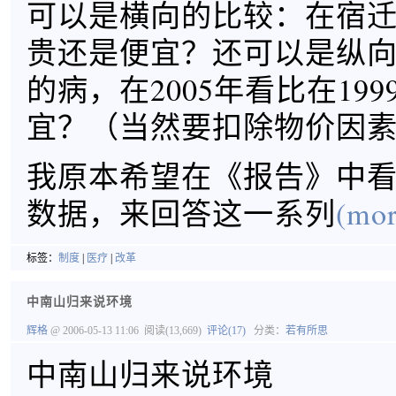
可以是横向的比较：在宿
贵还是便宜？还可以是纵
的病，在2005年看比在19
宜？（当然要扣除物价因
我原本希望在《报告》中
数据，来回答这一系列
(mor
标签：
制度
|
医疗
|
改革
中南山归来说环境
辉格
@ 2006-05-13 11:06
阅读(13,669)
评论(17)
分类：
若有所思
中南山归来说环境