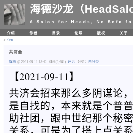
海德沙龙（HeadSal
A Salon for Heads, No Sofa fo
介绍
作者
目录
论坛
版权
关于
«
Ken
共济会
辉格
@ 2021-09-11 18:42
阅读(2,601)
评论
分类：
未分类
【2021-09-11】
共济会招来那么多阴谋论
是自找的，本来就是个普
助社团，跟中世纪那个秘
关系，可是为了搭上点关