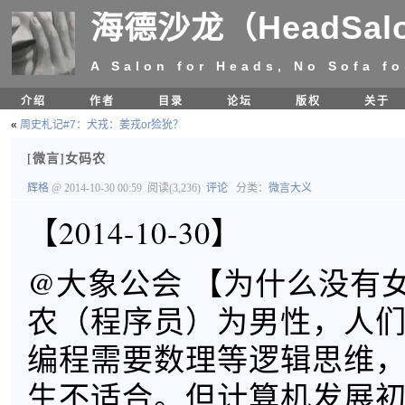
海德沙龙（HeadSal
A Salon for Heads, No Sofa fo
介绍
作者
目录
论坛
版权
关于
«
周史札记#7：犬戎：姜戎or猃狁？
[微言]女码农
辉格
@ 2014-10-30 00:59
阅读(3,236)
评论
分类：
微言大义
【2014-10-30】
@大象公会 【为什么没有
农（程序员）为男性，人
编程需要数理等逻辑思维
生不适合。但计算机发展