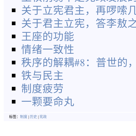
关于立宪君主，再啰嗦
关于君主立宪，答李敖
王座的功能
情绪一致性
秩序的解耦#8：普世的
铁与民主
制度疲劳
一颗要命丸
标签：
制度
|
历史
|
宪政