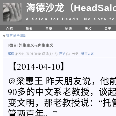
海德沙龙（HeadSal
A Salon for Heads, No Sofa fo
介绍
作者
目录
论坛
版权
关于
«
[微言]幼子溺爱
[微言]外生主义vs内生主义
辉格
@ 2014-05-06 00:40
阅读(4,415)
评论
(3)
分类：
微言大义
【2014-04-10】
@梁惠王 昨天朋友说，他
90多的中文系老教授，谈
变文明，那老教授说：“托
管两百年。”