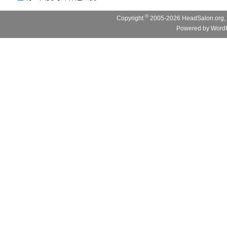
©
Copyright
2005-2026 HeadSalon.org, 
Powered by
WordP