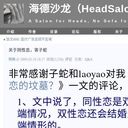
海德沙龙（HeadSal
A Salon for Heads, No Sofa fo
介绍
作者
目录
论坛
版权
关于
«
饭文#86: 医疗广告宜疏不宜堵
关于同性恋，答子蛇
辉格
@ 2009-02-19 18:17
阅读(3,558)
评论
分类：
Q&A
非常感谢子蛇和laoyao对我
恋的坟墓？
》一文的评论
1、文中说了，同性恋是
端情况，双性恋还会结婚
端情形的。