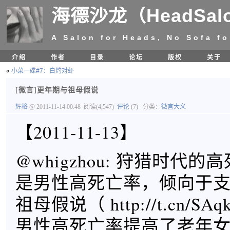
海德沙龙（HeadSal
A Salon for Heads, No Sofa fo
介绍
作者
目录
论坛
版权
关于
«
小菜一碟#7：白灼对虾
[微言]更年期与祖母假说
辉格
@ 2011-11-14 00:48
阅读(4,547)
评论
(7)
分类：
微言大义
【2011-11-13】
@whigzhou: 狩猎时代
是男性高死亡率，倾向于
祖母假说（ http://t.cn/S
男性高死亡率提高了老年