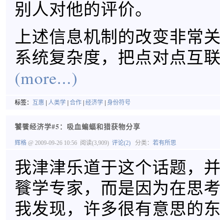
别人对他的评价。
上述信息机制的改变非常
系统复杂度，把点对点互
(more...)
标签：
互惠
|
人类学
|
合作
|
经济学
|
身份符号
饕餮经济学#5：吸血蝙蝠和猎获物分享
辉格
@ 2009-09-26 10:56
阅读(3,909)
评论(2)
分类：
若有所思
我津津乐道于这个话题，
餮学专家，而是因为在思
我发现，许多很有意思的