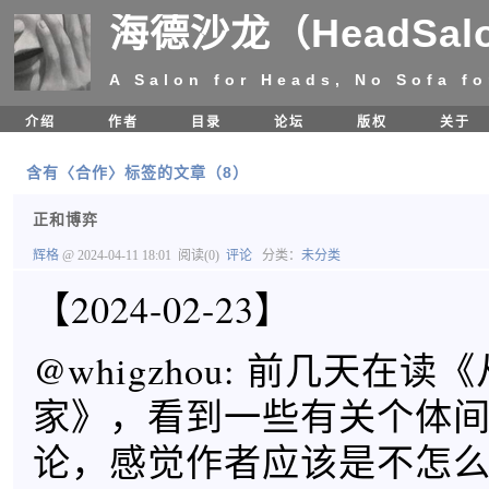
海德沙龙（HeadSal
A Salon for Heads, No Sofa fo
介绍
作者
目录
论坛
版权
关于
含有〈合作〉标签的文章（8）
正和博弈
辉格
@ 2024-04-11 18:01
阅读(0)
评论
分类：
未分类
【2024-02-23】
@whigzhou: 前几天在
家》，看到一些有关个体
论，感觉作者应该是不怎