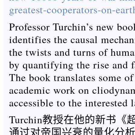
greatest-cooperators-on-eart
Professor Turchin’s new bo
identifies the causal mecha
the twists and turns of huma
by quantifying the rise and f
The book translates some of
academic work on cliodynam
accessible to the interested l
Turchin教授在他的新书
通过对帝国兴衰的量化分