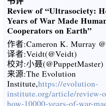
书评
Review of “Ultrasociety: 
Years of War Made Humans
Cooperators on Earth”
作者:Cameron K. Murray @ 
译者:Veidt(@Veidt)
校对:小聂(@PuppetMaster)
来源:The Evolution
Institute,
https://evolution-
institute.org/article/review-o
how-10000-years-of-war-ma