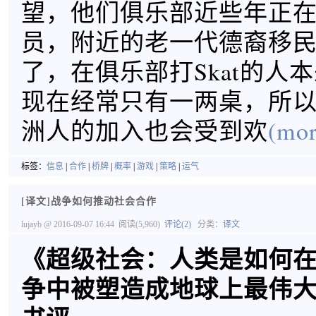
望，他们俱乐部近些年正
员，附近的老一代德裔移
了，在俱乐部打Skat的人
现在经常只有一两桌，所
洲人的加入也会受到欢
(mor
标签：
信息
|
合作
|
桥牌
|
概率
|
游戏
|
策略
|
运气
[译文]战争如何推动社会合作
lujayb
@ 2016-09-07 16:44
阅读(5,960)
评论(2)
分类：
译文
《超级社会：人类是如何
争中被塑造成地球上最伟