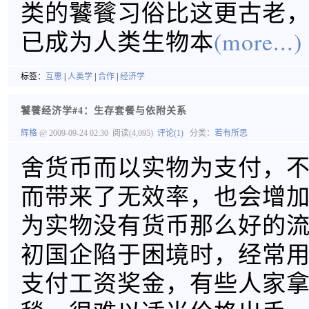
类的饕餮习俗比这更古老
已成为人类生物本
(more...)
标签：
互惠
|
人类学
|
合作
|
经济学
饕餮经济学#4：生存套餐与依附关系
辉格
@ 2009-09-24 02:30
阅读(4,095)
评论(1)
分类：
若有所思
舍货币而以实物为支付，
而带来了无效率，也会增
为实物没有货币那么好的流
初国企陷于困境时，经常
支付工资奖金，有些人家