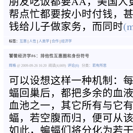
朋友吃饭都要AA，美国人
帮点忙都要按小时付钱，
钱给儿子做家务，而同时
(m
标签：
互惠
|
人性
|
人类学
|
合作
|
经济学
饕餮经济学#6：排他性互惠圈和身份符号
辉格
@ 2009-09-26 16:20
阅读(4,669)
评论(6)
分类：
若有所思
可以设想这样一种机制：
蝠回巢后，都把多余的血
血池之一，其它所有与它
蝠，若空腹而归，便可从
如此，蝙蝠们将分化为若