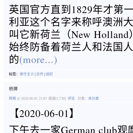
英国官方直到1829年才第
利亚这个名字来称呼澳洲
叫它新荷兰（New Holla
始终防备着荷兰人和法国
的
(more...)
标签：
保守主义
|
合作
|
组织
桥牌
辉格
@ 2020-06-01 21:03
阅读(1,730)
评论
分类：
未分类
【2020-06-01】
下午去一家German clu