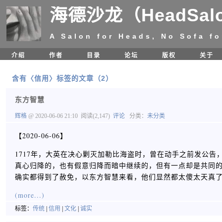
海德沙龙（HeadSal
A Salon for Heads, No Sofa fo
介绍
作者
目录
论坛
版权
关于
含有〈信用〉标签的文章（2）
东方智慧
辉格
@ 2020-06-06 21:10
阅读(2,147)
评论
分类：
未分类
【2020-06-06】
1717年，大英在决心剿灭加勒比海盗时，曾在动手之前发公
真心归降的，也有假意归降而暗中继续的，但有一点却是共同
确实都得到了赦免，以东方智慧来看，他们显然都太傻太天真
(more...)
标签：
传统
|
信用
|
文化
|
诚实