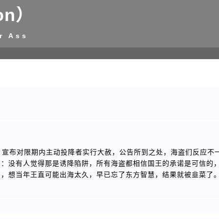
on）
r Ass
告，宣布对限期内主动投降者实行大赦，公告所到之处，海盗们反应不
的：没有人觉得那是诱降陷阱，所有海盗都相信国王的承诺是可信的
了，想当年王直可能出海太久，早已忘了东方智慧，结果就被韭菜了