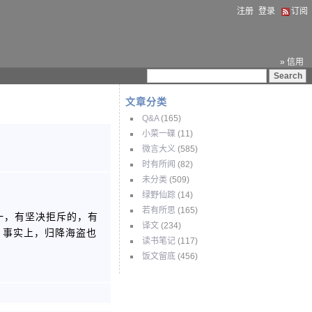
注册
登录
订阅
» 信用
文章分类
Q&A
(165)
小菜一碟
(11)
微言大义
(585)
时有所闻
(82)
未分类
(509)
绿野仙踪
(14)
若有所思
(165)
一，有坚决拒斥的，有
译文
(234)
，事实上，归降海盗也
读书笔记
(117)
。
饭文留底
(456)