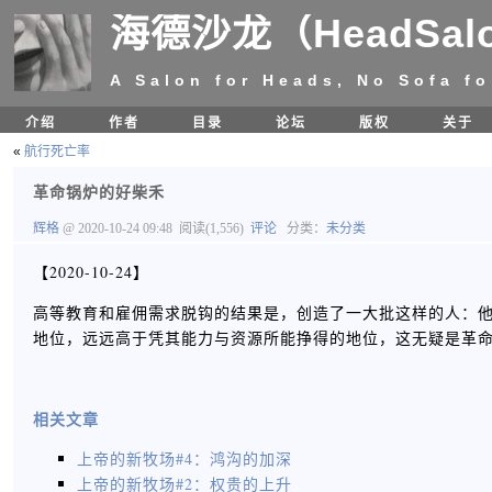
海德沙龙（HeadSal
A Salon for Heads, No Sofa fo
介绍
作者
目录
论坛
版权
关于
«
航行死亡率
革命锅炉的好柴禾
辉格
@ 2020-10-24 09:48
阅读(1,556)
评论
分类：
未分类
【2020-10-24】
高等教育和雇佣需求脱钩的结果是，创造了一大批这样的人：
地位，远远高于凭其能力与资源所能挣得的地位，这无疑是革命锅炉的
相关文章
上帝的新牧场#4：鸿沟的加深
上帝的新牧场#2：权贵的上升