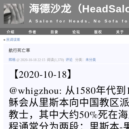
海德沙龙（HeadSal
A Salon for Heads, No Sofa fo
介绍
作者
目录
论坛
版权
关于
«
民调误差
航行死亡率
辉格
@ 2020-10-18 22:15
阅读(1,370)
评论
分类：
未分类
【2020-10-18】
@whigzhou: 从1580年代
稣会从里斯本向中国教区
教士，其中大约50%死在
程通常分为两段：里斯本-