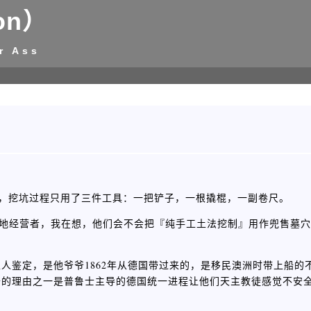
on）
r Ass
元，挖坑过程只用了三件工具：一把铲子，一根撬棍，一副卷尺。
而是墓地经营者，我在想，他们会不会把『纯手工土法挖制』用作兜售墓
人鉴定，是他爷爷1862年从德国带过来的，是移民澳洲时带上船的
的理由之一是普鲁士主导的德国统一进程让他们天主教徒感觉不安全，