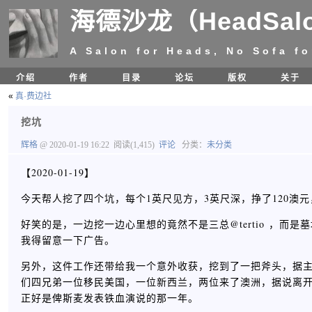
海德沙龙（HeadSal
A Salon for Heads, No Sofa fo
介绍
作者
目录
论坛
版权
关于
«
真·费边社
挖坑
辉格
@ 2020-01-19 16:22
阅读(1,415)
评论
分类：
未分类
【2020-01-19】
今天帮人挖了四个坑，每个1英尺见方，3英尺深，挣了120澳
好笑的是，一边挖一边心里想的竟然不是三总@tertio ，
我得留意一下广告。
另外，这件工作还带给我一个意外收获，挖到了一把斧头，据主
们四兄弟一位移民美国，一位新西兰，两位来了澳洲，据说离开
正好是俾斯麦发表铁血演说的那一年。