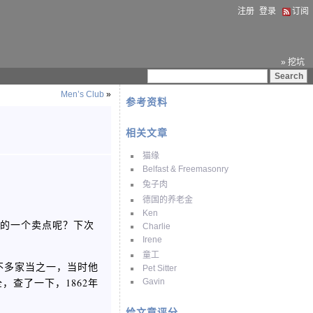
注册
登录
订阅
» 挖坑
Men’s Club
»
参考资料
相关文章
猫缘
Belfast & Freemasonry
兔子肉
德国的养老金
Ken
穴的一个卖点呢？下次
Charlie
Irene
童工
不多家当之一，当时他
Pet Sitter
查了一下，1862年
Gavin
给文章评分