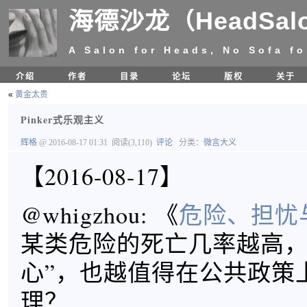
海德沙龙（HeadSal
A Salon for Heads, No Sofa fo
介绍
作者
目录
论坛
版权
关于
«
黄金太贵
Pinker式乐观主义
辉格
@ 2016-08-17 01:31
阅读(3,110)
评论
分类：
微言大义
【2016-08-17】
@whigzhou: 《
危险、担忧
某类危险的死亡几率越高，
心”，也越值得在公共政策
理？