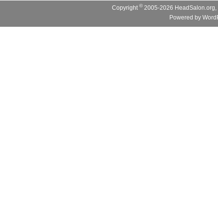
©
Copyright
2005-2026 HeadSalon.org, 
Powered by
WordP