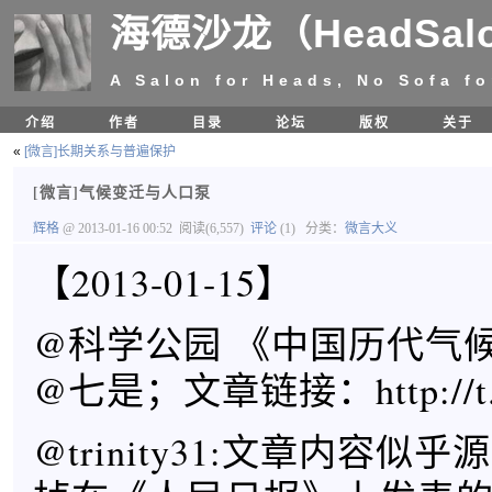
海德沙龙（HeadSal
A Salon for Heads, No Sofa fo
介绍
作者
目录
论坛
版权
关于
«
[微言]长期关系与普遍保护
[微言]气候变迁与人口泵
辉格
@ 2013-01-16 00:52
阅读(6,557)
评论
(1)
分类：
微言大义
【2013-01-15】
@科学公园 《中国历代气
@七是；文章链接：http://t.c
@trinity31:文章内容似乎