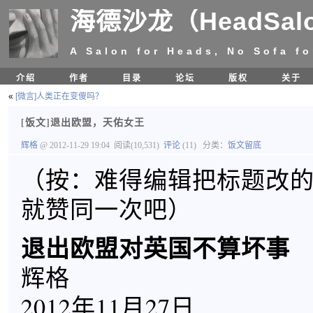
海德沙龙（HeadSal
A Salon for Heads, No Sofa fo
介绍
作者
目录
论坛
版权
关于
«
[微言]人类正在变傻吗？
[饭文]退出欧盟，天佑女王
辉格
@ 2012-11-29 19:04
阅读(10,531)
评论
(11)
分类：
饭文留底
（按：难得编辑把标题改
就赞同一次吧）
退出欧盟对英国不算坏事
辉格
2012年11月27日