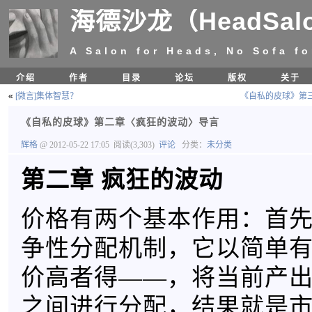
海德沙龙（HeadSal
A Salon for Heads, No Sofa fo
介绍
作者
目录
论坛
版权
关于
«
[微言]集体智慧？
《自私的皮球》第
《自私的皮球》第二章〈疯狂的波动〉导言
辉格
@ 2012-05-22 17:05
阅读(3,303)
评论
分类：
未分类
第二章 疯狂的波动
价格有两个基本作用：首
争性分配机制，它以简单
价高者得——，将当前产
之间进行分配，结果就是