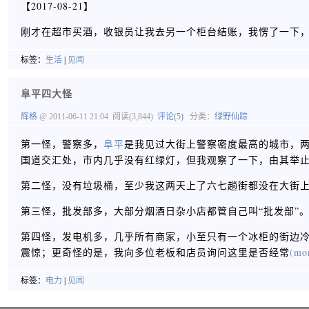
【2017-08-21】
刚才在超市买酒，收银员让我去另一个柜台结账，我愣了一下
标签：
生活
|
见闻
阜平四大怪
辉格
@ 2011-06-11 21:04
阅读(3,844)
评论(5)
分类：
绿野仙踪
第一怪，警察多，
阜平
是我见过大街上警察密度最高的城市，
国道交汇处，市内几乎没有红绿灯，但我观察了一下，由其举
第二怪，没有垃圾桶，至少我这两天上了六七趟街都没在大街
第三怪，批发部多，大部分烟酒日杂小店都管自己叫“批发部”
第四怪，发电机多，几乎所有商家，小至只有一个冰柜的街边
震惊；更奇怪的是，我向多位老板和店员询问这里是否经常
(mor
标签：
电力
|
见闻