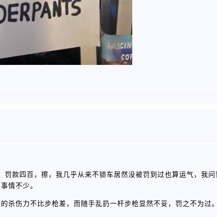
，罚款四百，擦，我几乎从来不锁车居然没被罚到过也算运气，我问
的事情不少。
辆的杀伤力不比步枪差，而随手乱扔一杆步枪显然不妥，罚之不为过