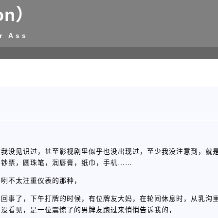
on）
r Ass
前我没见识过，甚至影视剧里似乎也没出现过，至少我没注意到，就
，钞票，圆珠笔，润唇膏，纸巾，手机……
咧咧不太注重仪表的那种，
当回事了，下午打牌的时候，有位牌友大妈，在轮间休息时，从乳沟
，没看见，是一位震惊了的男牌友跑过来悄悄告诉我的，