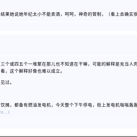
，结果她说她年纪太小不能卖酒，呵呵，神奇的管制，（看上去确实
两三个或四五个一堆聚在那儿也不知道在干嘛，可能的解释是充当人
止看，这个解释好像也难以成立。
上见过。
。
冷饮摊，都备有燃油发电机，今天整个下午停电，街上发电机嗡嗡轰
e...)