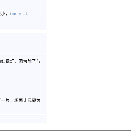
很小，
(more...)
肉红绿灯，因为除了与
轰一片，场面让我颇为