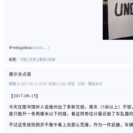
@whigzhou
(more...)
标签：
习俗
|
文化
|
澳洲
|
见闻
墨尔本点滴
辉格
@ 2017-09-15 20:39
阅读(3,559)
评论
分类：
微言大义
【2017-09-15】
今天在图书馆听人说维州出了条新交规，离车（3米以上）不锁
是只能开一条两厘米以下的缝，看这阵势估计最近偷了车乱撞
不过这条规则倒并不像乍看上去那么荒唐，作为一件武器，车