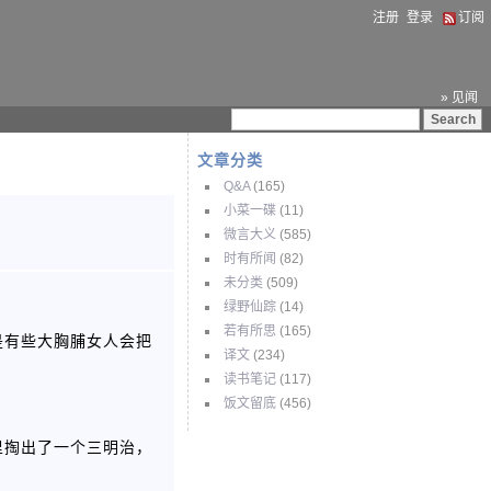
注册
登录
订阅
» 见闻
文章分类
Q&A
(165)
小菜一碟
(11)
微言大义
(585)
时有所闻
(82)
未分类
(509)
绿野仙踪
(14)
若有所思
(165)
是有些大胸脯女人会把
译文
(234)
读书笔记
(117)
饭文留底
(456)
里掏出了一个三明治，