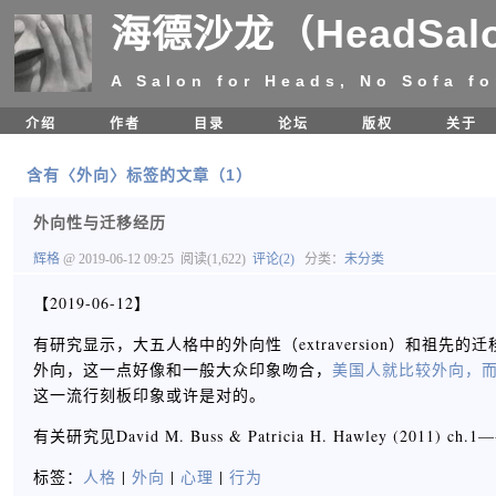
海德沙龙（HeadSal
A Salon for Heads, No Sofa fo
介绍
作者
目录
论坛
版权
关于
含有〈外向〉标签的文章（1）
外向性与迁移经历
辉格
@ 2019-06-12 09:25
阅读(1,622)
评论(2)
分类：
未分类
【2019-06-12】
有研究显示，大五人格中的外向性（extraversion）和
外向，这一点好像和一般大众印象吻合，
美国人就比较外向，
这一流行刻板印象或许是对的。
有关研究见David M. Buss & Patricia H. Hawley (2011) ch.1—
标签：
人格
|
外向
|
心理
|
行为