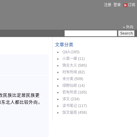
注册
登录
订阅
» 外向
文章分类
Q&A
(165)
小菜一碟
(11)
微言大义
(585)
时有所闻
(82)
未分类
(509)
绿野仙踪
(14)
若有所思
(165)
游牧民族比定居民族更
译文
(234)
和东北人都比较外向，
读书笔记
(117)
饭文留底
(456)