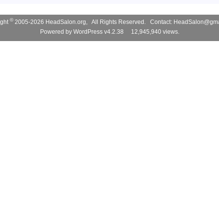
©
ight
2005-2026 HeadSalon.org, All Rights Reserved. Contact:
HeadSalon@gma
Powered by
WordPress v4.2.38
12,945,940 views.