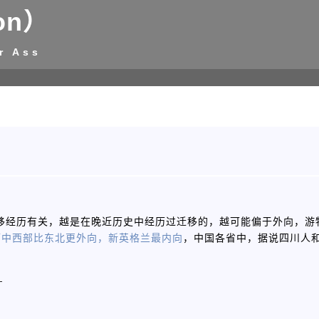
on）
r Ass
祖先的迁移经历有关，越是在晚近历史中经历过迁移的，越可能偏于外向，
而中西部比东北更外向，新英格兰最内向
，中国各省中，据说四川人
-