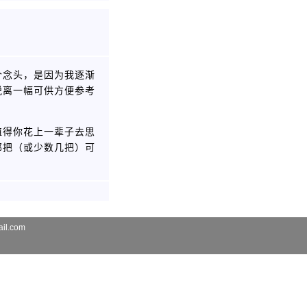
个念头，是因为我逐渐
脱离一幅可供方便参考
值得你花上一辈子去思
那把（或少数几把）可
il.com