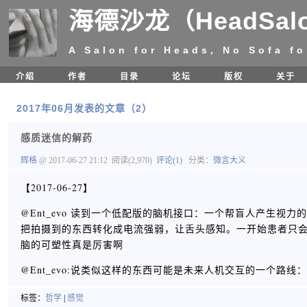
海德沙龙（HeadSal
A Salon for Heads, No Sofa fo
介绍
作者
目录
论坛
版权
关于
2017年06月发表的文章（2）
感质迷信的解药
辉格
@ 2017-06-27 21:12
阅读(2,970)
评论(1)
分类：
微言大义
【2017-06-27】
@Ent_evo 读到一个低配版的脑机接口：一个帮盲人产生视力的
把拍摄到的东西转化成电流强弱，让舌头感知。一开始患者只会
脑的可塑性真是厉害啊 ​​​​
@Ent_evo:说类似这样的东西可能是未来人机交互的一个路
标签：
哲学
|
感觉