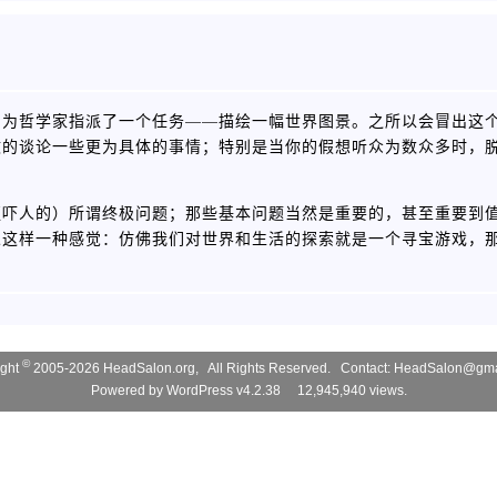
自为哲学家指派了一个任务——描绘一幅世界图景。之所以会冒出这
致的谈论一些更为具体的事情；特别是当你的假想听众为数众多时，
更吓人的）所谓终极问题；那些基本问题当然是重要的，甚至重要到
人这样一种感觉：仿佛我们对世界和生活的探索就是一个寻宝游戏，
©
ight
2005-2026 HeadSalon.org, All Rights Reserved. Contact:
HeadSalon@gma
Powered by
WordPress v4.2.38
12,945,940 views.