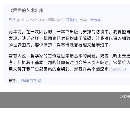
《群居的艺术》序
辉格
@ 2017-06-02 21:49
阅读(7,603)
评论(7)
分类：
未分类
两年前，在一次因我的上一本书出版而安排的访谈中，我曾擅
发现，缺乏这样一幅图景已对我构成了障碍，让我难以深入细
的世界图景，要说清楚一件事情就变得越来越麻烦了。
常有人说，哲学家的工作是思考最基本的问题，或者（听上去
考，但执着于基本问题的倾向有时也会将人引入歧途，它带给
用来解开我们全部困惑的金钥匙，就藏在某个幽深角
(more...)
标签：
《群居的艺术》
Copyr