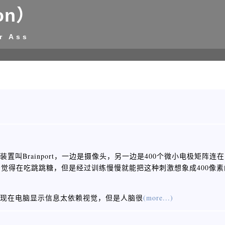
on）
r Ass
装置叫Brainport，一边是摄像头，另一边是400个微小电极矩阵
觉得在吃跳跳糖，但是经过训练慢慢就能把这种刺激想象成400像
线：现在电脑显示信息太依赖视觉，但是人脑很
(more...)