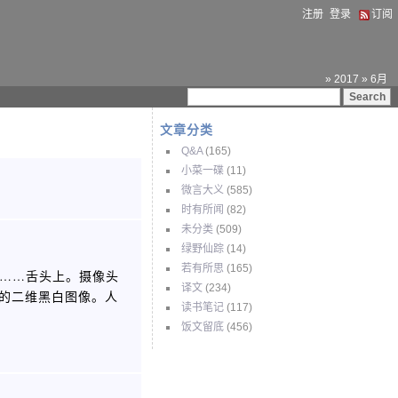
注册
登录
订阅
» 2017 » 6月
文章分类
Q&A
(165)
小菜一碟
(11)
微言大义
(585)
时有所闻
(82)
未分类
(509)
绿野仙踪
(14)
若有所思
(165)
连在……舌头上。摄像头
译文
(234)
素的二维黑白图像。人
读书笔记
(117)
饭文留底
(456)