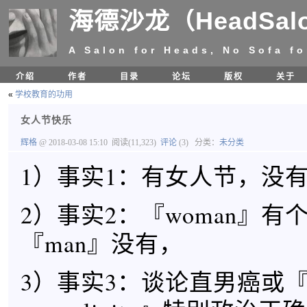
海德沙龙（HeadSal
A Salon for Heads, No Sofa fo
介绍
作者
目录
论坛
版权
关于
«
学校教育的功用
女人节快乐
辉格
@ 2018-03-08 15:10
阅读(11,323)
评论
(3)
分类：
未分类
1）事实1：有女人节，没
2）事实2：『woman』有
『man』没有，
3）事实3：谈论直男癌或『to