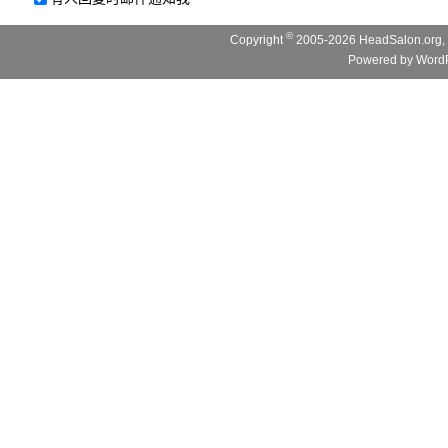
©
Copyright
2005-2026 HeadSalon.org, 
Powered by
WordP