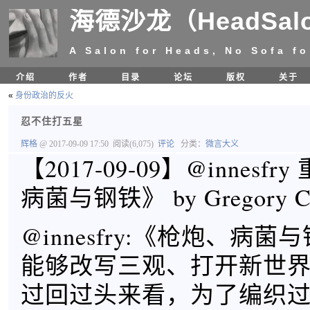
海德沙龙（HeadSal
A Salon for Heads, No Sofa fo
介绍
作者
目录
论坛
版权
关于
«
身份政治的反火
忍不住打五星
辉格
@ 2017-09-09 17:50
阅读(6,075)
评论
分类：
微言大义
【2017-09-09】@innesf
病菌与钢铁》 ​​​​by Gregory Coch
@innesfry:《枪炮、病
能够改写三观、打开新世
过回过头来看，为了编织