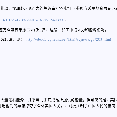
放，增加多少呢？大约每英亩8.66吨/年（参照有关草地变为春小
659EB-D165-47B3-944E-6A579F66433A
）
，这完全没有考虑玉米的生产、运输、加工中的人力和能源消耗。
为20磅，见：
http://ebook.cqnews.net/html/cqnews/gv/203.html
耗大量化石能源，几乎等同于其成品所提供的能量，但可笑的是，美
利用他们的票箱掠夺了全体美国人民，并间接压制了中国人民的猪肉