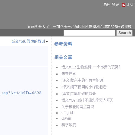
注册
登录
订阅
» 玩笑开大了：一加仑玉米乙醇因其所需耕地而增加325磅碳排放
饭文#59: 雅虎的教训
»
参考资料
相关文章
饭文#11: 生物燃料: 一个昂贵的玩笑？
未来世界
[译文]复兴中的可再生能源
[译文]摘下德国的小绿帽看看
e.asp?ArticleID=6698
[译文]二氧化碳的益处
饭文#Q9: 减排不能先拿穷人开刀
关于核能的两点常识
off-grid
Gavin
科学浓度