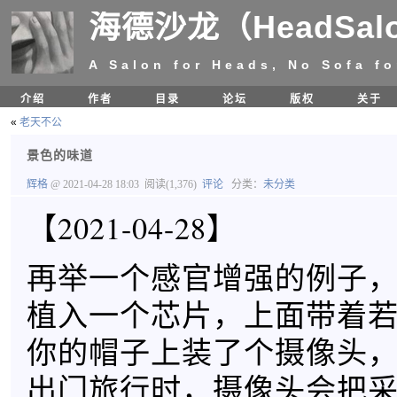
海德沙龙（HeadSal
A Salon for Heads, No Sofa fo
介绍
作者
目录
论坛
版权
关于
«
老天不公
景色的味道
辉格
@ 2021-04-28 18:03
阅读(1,376)
评论
分类：
未分类
【2021-04-28】
再举一个感官增强的例子
植入一个芯片，上面带着
你的帽子上装了个摄像头
出门旅行时，摄像头会把