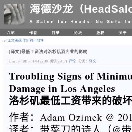
海德沙龙（HeadSal
A Salon for Heads, No Sofa fo
介绍
作者
目录
论坛
版权
关于
«
[译文]基因作用的可加性
[译文]最低工资法对洛杉矶酒店业的影响
lujayb
@ 2016-01-04 22:39
阅读(2,417)
评论
分类：
译文
Troubling Signs of Mini
Damage in Los Angeles
洛杉矶最低工资带来的破
作者：Adam Ozimek @ 201
译者：带菜刀的诗人（@带