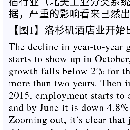
宿行业（北美工业分类系统 
据，严重的影响看来已然
【图1】洛杉矶酒店业开始
The decline in year-to-year 
starts to show up in Octobe
growth falls below 2% for th
more than two years. Then i
2015, employment starts to a
and by June it is down 4.8% 
Zooming out, it’s clear that 