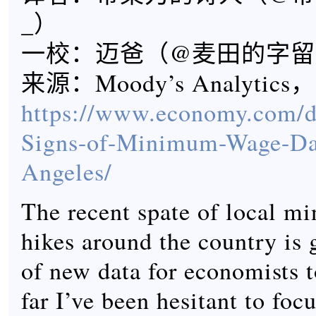
_）
一校：迈爸（@麦田的字留
来源：Moody’s Analytics，
https://www.economy.com/di
Signs-of-Minimum-Wage-Da
Angeles/
The recent spate of local 
hikes around the country is 
of new data for economists t
far I’ve been hesitant to foc