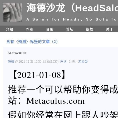
海德沙龙（HeadSal
A Salon for Heads, No Sofa fo
介绍
作者
目录
论坛
版权
关于
含有〈预测〉标签的文章（2）
Metaculus
辉格
@ 2021-12-31 10:36
阅读(3,959)
评论
分类：
未分类
【2021-01-08】
推荐一个可以帮助你变得
站：Metaculus.com
假如你经常在网上跟人吵