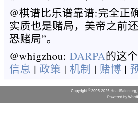
@棋谱比乐谱靠谱:完全正
实质也是赌局，美帝之前还
恐赌局”。
@whigzhou:
DARPA
的这个
信息
|
政策
|
机制
|
赌博
|
©
Copyright
2005-2026 HeadSalon.org, 
Powered by
WordP