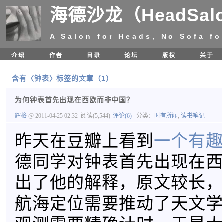
海德沙龙（HeadSal
A Salon for Heads, No Sofa fo
介绍
作者
目录
论坛
版权
关于
含有〈钟表〉标签的文章（1）
为何钟表首先出现在西欧而非中国？
辉格
@ 2011-04-25 02:32
阅读(5,544)
评论(6)
分类：
时有所闻
,
读书笔记
昨天在豆瓣上看到
一个有
德同学对钟表首先出现在
出了他的解释，原文较长
航海定位需要推动了天文