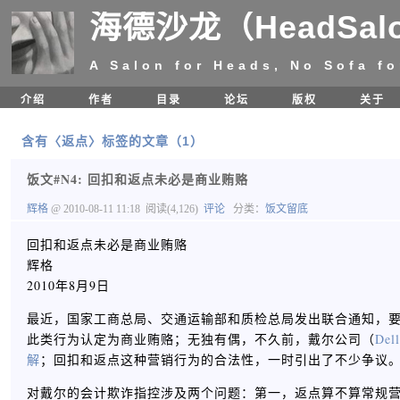
海德沙龙（HeadSal
A Salon for Heads, No Sofa fo
介绍
作者
目录
论坛
版权
关于
含有〈返点〉标签的文章（1）
饭文#N4: 回扣和返点未必是商业贿赂
辉格
@ 2010-08-11 11:18
阅读(4,126)
评论
分类：
饭文留底
回扣和返点未必是商业贿赂
辉格
2010年8月9日
最近，国家工商总局、交通运输部和质检总局发出联合通知，要
此类行为认定为商业贿赂；无独有偶，不久前，戴尔公司（
Dell
解
；回扣和返点这种营销行为的合法性，一时引出了不少争议
对戴尔的会计欺诈指控涉及两个问题：第一，返点算不算常规