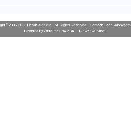
©
ight
2005-2026 HeadSalon.org, All Rights Reserved. Contact:
HeadSalon@gma
Powered by
WordPress v4.2.38
12,945,940 views.