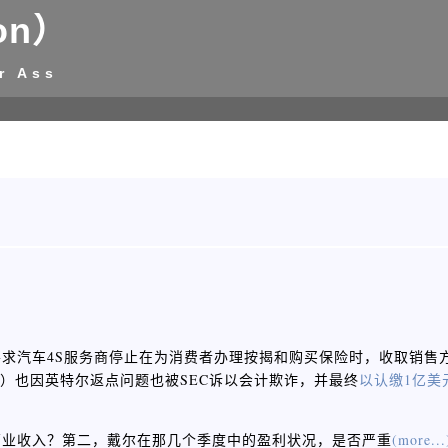
on）
r Ass
求汽车4S服务商停止在为消费者办理按揭和购买保险时，收取销售
）也因英特尔返点问题也被SEC诉以会计欺诈，并最终
以认缴1亿美
。
营业收入？第二，戴尔在那几个季度中的盈利状况，是否严重
(more...