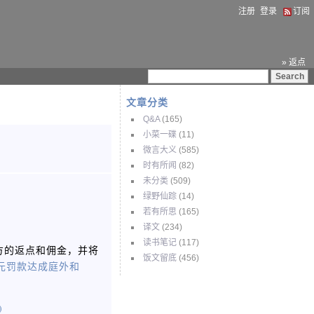
注册
登录
订阅
» 返点
文章分类
Q&A
(165)
小菜一碟
(11)
微言大义
(585)
时有所闻
(82)
未分类
(509)
绿野仙踪
(14)
若有所思
(165)
译文
(234)
读书笔记
(117)
方的返点和佣金，并将
饭文留底
(456)
元罚款达成庭外和
)