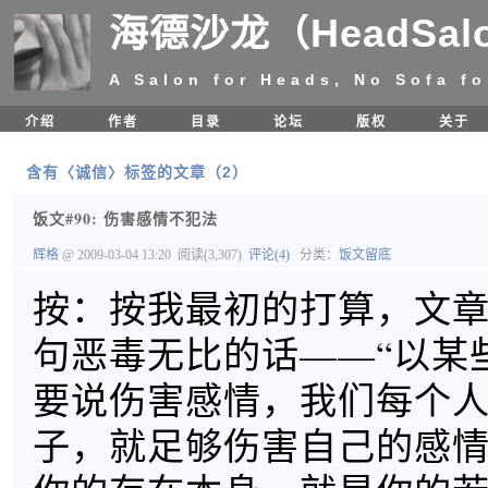
海德沙龙（HeadSal
A Salon for Heads, No Sofa fo
介绍
作者
目录
论坛
版权
关于
含有〈诚信〉标签的文章（2）
饭文#90: 伤害感情不犯法
辉格
@ 2009-03-04 13:20
阅读(3,307)
评论(4)
分类：
饭文留底
按：按我最初的打算，文
句恶毒无比的话——“以某
要说伤害感情，我们每个
子，就足够伤害自己的感