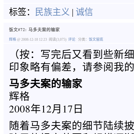
标签：
民族主义
|
诚信
饭文#72: 马多夫案的输家
辉格
@ 2008-12-18 12:23
阅读(3,075)
评论
分类：
饭文留底
（按：写完后又看到些新
印象略有偏差，请参阅我
马多夫案的输家
辉格
2008年12月17日
随着马多夫案的细节陆续