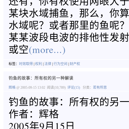
还有，你有权使用网眼大于
某块水域捕鱼，那么，你
水域呢？或者那里的鱼呢
某某波段电波的排他性发
或空
(more...)
标签：
时效取得
|
权利
|
法律
|
行为空间
|
财产权
钓鱼的故事：所有权的另一种解读
辉格
@ 2005-09-15 13:02
阅读(10,789)
评论(15)
分类：
若有所思
钓鱼的故事：所有权的另
作者：辉格
2005年9月15日