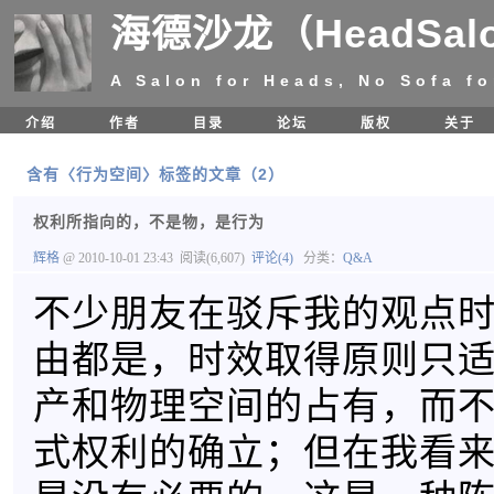
海德沙龙（HeadSal
A Salon for Heads, No Sofa fo
介绍
作者
目录
论坛
版权
关于
含有〈行为空间〉标签的文章（2）
权利所指向的，不是物，是行为
辉格
@ 2010-10-01 23:43
阅读(6,607)
评论(4)
分类：
Q&A
不少朋友在驳斥我的观点
由都是，时效取得原则只
产和物理空间的占有，而
式权利的确立；但在我看