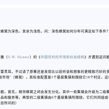
分蜂窝为深色，其余为浅色，问：深色蜂窝如何分布可满足如下条件
坚雅（
G.W. Skinner
）的《
中国农村的市场和社会结构
》才遇到这问
如雷贯耳，不过读了原著还是发现比以前听说和想象的更精致巧妙的
层市场”（蜂窝），其标准配置是1个基层集镇和围绕它18个村庄，
问题，首先，相邻蜂窝之间会发生分化，其中一些集镇会升级为二级
品和服务等，典型的二级集镇由6个基层集镇所围绕，它们共同组成
题目所问的）