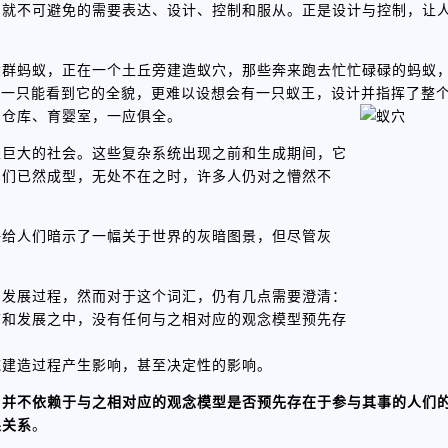
，就不可避免的需要表达、设计、控制和服从。正是设计与控制，让
大群蚂蚁，正在一个土丘旁建造蚁穴，那些奔来跑去忙忙碌碌的蚂蚁
有一只能看到它的全貌，更难以设想会有一只蚁王，设计并指挥了整个
、仓库、育婴室，一应俱全。
至巨大的社会。这些复杂系统出现之前和生成期间，它
它们已然成型，无处不在之时，许多人仍对之懵然不
许给人们暗示了一幅关于世界的灰暗图景，但尽管灰
和发展过程，然而对于这个词汇，仍有几点需要澄清：
前和发展之中，没有任何与之相对应的观念模型预先存
统建造过程产生影响，甚至决定性的影响。
，并不依赖于与之相对应的观念模型是否预先存在于参与其事的人们
果关系
。