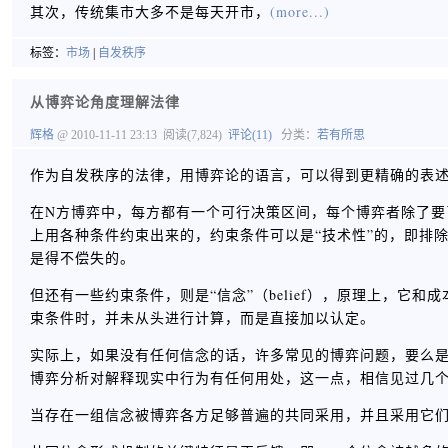
其次，传统集市大多不是每天开市，
(more...)
标签：
市场
|
自发秩序
从博弈论角度理解法律
辉格
@ 2010-11-11 23:13
阅读(7,824)
评论(11)
分类：
若有所思
作为自发秩序的法律，用博弈论的语言，可以得到更精确的表
在N方博弈中，每方都有一个可行决策区间，每个博弈者除了要
上用各种条件约束出来的，约束条件可以是“技术性”的，即排
是得不偿失的。
但还有一些约束条件，则是“信念”（belief），原理上，它
束条件时，并未从头进行计算，而是直接加以认定。
实际上，如果没有任何信念的话，许多常见的博弈问题，要么
博弈分析对解释现实中行为有任何用处，这一点，相信见过几
当存在一组信念被博弈各方足够普遍的共同采用，并且采用它