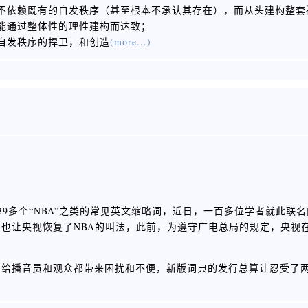
不依赖既有的自发秩序（甚至根本不承认其存在），而从头建构整套
能通过整体性的理性建构而达致；
自发秩序的捍卫，和创造
(more...)
39多个“NBA”之类的常见英文缩略词，近日，一百多位学者就此联
也让央视恢复了NBA的叫法，此前，为遵守广电总局的规定，央视
曾给播音员和观众都带来困扰和不便，新版词典的发行总算让忍受了