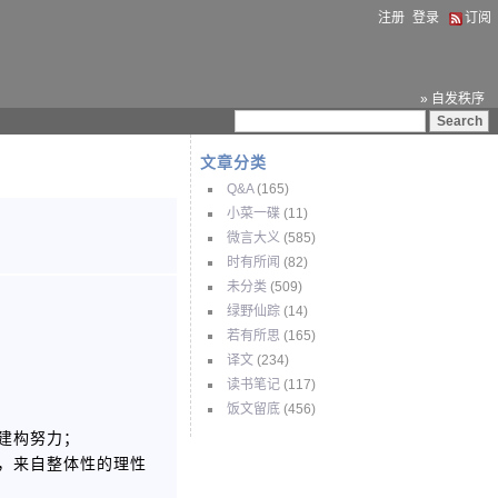
注册
登录
订阅
» 自发秩序
文章分类
Q&A
(165)
小菜一碟
(11)
微言大义
(585)
时有所闻
(82)
未分类
(509)
绿野仙踪
(14)
若有所思
(165)
译文
(234)
读书笔记
(117)
饭文留底
(456)
建构努力；
，来自整体性的理性