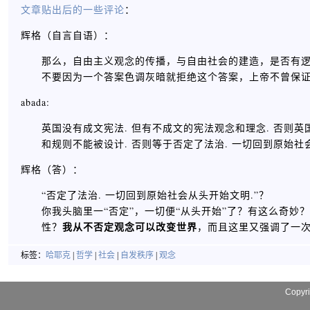
文章贴出后的一些评论
：
辉格（自言自语）：
那么，自由主义观念的传播，与自由社会的建造，是否有
不要因为一个答案色调灰暗就拒绝这个答案，上帝不曾保
abada:
英国没有成文宪法. 但有不成文的宪法观念和理念. 否则英
和规则不能被设计. 否则等于否定了法治. 一切回到原始社
辉格（答）：
“否定了法治. 一切回到原始社会从头开始文明.”？
你我头脑里一“否定”，一切便“从头开始”了？有这么奇
我从不否定观念可以改变世界
性？
，而且这里又强调了一
标签：
哈耶克
|
哲学
|
社会
|
自发秩序
|
观念
Copyr