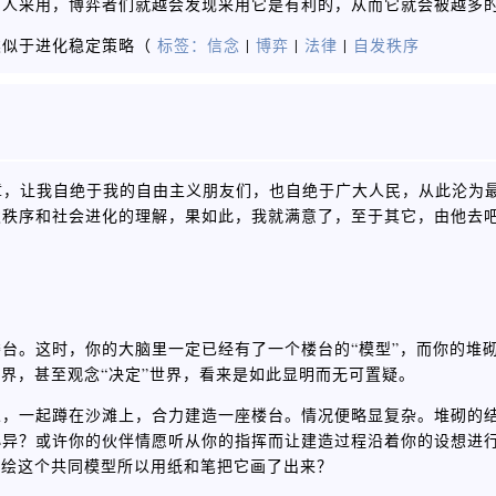
的人采用，博弈者们就越会发现采用它是有利的，从而它就会被越多
类似于进化稳定策略（
标签：
信念
|
博弈
|
法律
|
自发秩序
章，让我自绝于我的自由主义朋友们，也自绝于广大人民，从此沦为
发秩序和社会进化的理解，果如此，我就满意了，至于其它，由他去
台。这时，你的大脑里一定已经有了一个楼台的“模型”，而你的堆
世界，甚至观念“决定”世界，看来是如此显明而无可置疑。
人，一起蹲在沙滩上，合力建造一座楼台。情况便略显复杂。堆砌的
小异？或许你的伙伴情愿听从你的指挥而让建造过程沿着你的设想进
描绘这个共同模型所以用纸和笔把它画了出来？