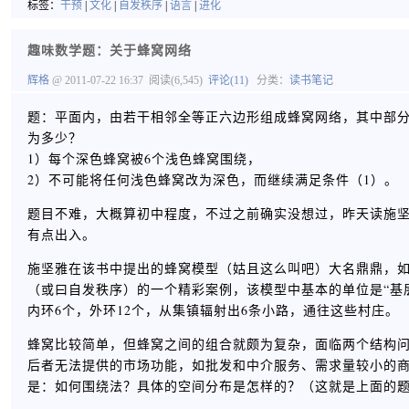
标签：
干预
|
文化
|
自发秩序
|
语言
|
进化
趣味数学题：关于蜂窝网络
辉格
@ 2011-07-22 16:37
阅读(6,545)
评论(11)
分类：
读书笔记
题：平面内，由若干相邻全等正六边形组成蜂窝网络，其中部
为多少？
1）每个深色蜂窝被6个浅色蜂窝围绕，
2）不可能将任何浅色蜂窝改为深色，而继续满足条件（1）。
题目不难，大概算初中程度，不过之前确实没想过，昨天读施
有点出入。
施坚雅在该书中提出的蜂窝模型（姑且这么叫吧）大名鼎鼎，
（或曰自发秩序）的一个精彩案例，该模型中基本的单位是“基
内环6个，外环12个，从集镇辐射出6条小路，通往这些村庄。
蜂窝比较简单，但蜂窝之间的组合就颇为复杂，面临两个结构
后者无法提供的市场功能，如批发和中介服务、需求量较小的商
是：如何围绕法？具体的空间分布是怎样的？（这就是上面的