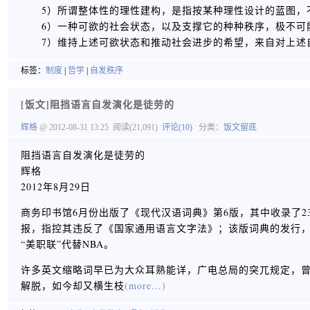
5）所谓整体性的理性建构，是指按某种理性设计的蓝图，
6）一种可欲的社会状态，以及支撑它的种种秩序，极不可
7）维持上述可欲状态和推动社会进步的希望，来自对上述
标签：
制度
|
哲学
|
自发秩序
[饭文]阻挡语言自发演化是徒劳的
辉格
@ 2012-08-31 13:25
阅读(21,091)
评论(10)
分类：
饭文留底
阻挡语言自发演化是徒劳的
辉格
2012年8月29日
商务印书馆6月份出版了《现代汉语词典》第6版，其中收录了2
报，指控其违反了《国家通用语言文字法》；该版词典的发行，
“美职联”代替NBA。
许多英文缩略词早已为大众耳熟能详，广电总局的突兀规定，
解脱，如今却又横生枝
(more...)