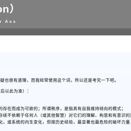
on）
r Ass
质疑也很有道理，而我经常使用这个词，所以还是考究一下吧。
今后以此为准）：
的存在而成为可欲的；所谓秩序，是指具有自我维持倾向的模式；
存续不依赖于任何人（或其他智慧）对它们的理解、构思和有意识的
化，或系统的内生变化，但按历史经验，最显著也最危险的破坏力量