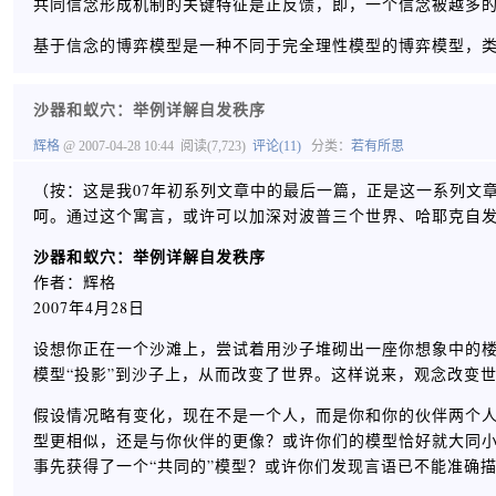
共同信念形成机制的关键特征是正反馈，即，一个信念被越多
基于信念的博弈模型是一种不同于完全理性模型的博弈模型，
沙器和蚁穴：举例详解自发秩序
辉格
@ 2007-04-28 10:44
阅读(7,723)
评论(11)
分类：
若有所思
（按：这是我07年初系列文章中的最后一篇，正是这一系列文
呵。通过这个寓言，或许可以加深对波普三个世界、哈耶克自
沙器和蚁穴：举例详解自发秩序
作者：辉格
2007年4月28日
设想你正在一个沙滩上，尝试着用沙子堆砌出一座你想象中的楼
模型“投影”到沙子上，从而改变了世界。这样说来，观念改变
假设情况略有变化，现在不是一个人，而是你和你的伙伴两个
型更相似，还是与你伙伴的更像？或许你们的模型恰好就大同
事先获得了一个“共同的”模型？或许你们发现言语已不能准确