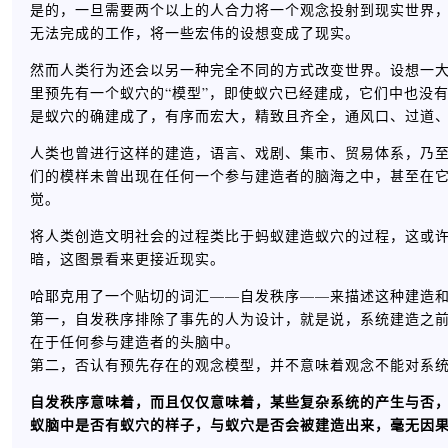
是的，一旦需要两个以上的人合力将一个观念投射到现实世界
无法完成的工作，将一些宏伟的设想变成了现实。
然而人类行为还会以另一种完全不同的方式改变世界。设想一
里预先有一个蚁穴的“模型”，即使蚁穴已经建成，它们中也没
是蚁穴的确建成了，有序而宏大，精致且齐全，通风口、过道
人类也曾进行这样的建造，语言、戏剧、集市、贸易体系，乃
们的模样未曾出现在任何一个参与建造者的脑海之中，甚至在
觉。
将人类创造文明社会的过程类比于蚂蚁建造蚁穴的过程，这或
暗，这图景看来更接近现实。
哈耶克用了一个贴切的词汇——自发秩序——来描述这种建造
第一，自发秩序排除了事先的人为设计，就是说，系统建造之
在于任何参与建造者的头脑中。
第二，否认有预先存在的观念模型，并不意味着观念不能对系
自发秩序意味着，而且仅仅意味着，某些复杂系统的产生与否
蚁脑中是否有蚁穴的样子，与蚁穴是否会被建造出来，毫无因