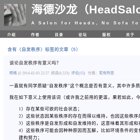
海德沙龙（HeadSal
A Salon for Heads, No Sofa fo
介绍
作者
目录
论坛
版权
关于
含有〈自发秩序〉标签的文章（5）
谈论自发秩序有意义吗？
辉格
@ 2014-02-03 22:57
阅读(6,533)
评论(15)
分类：
若有所思
一直就有同学质疑“自发秩序”这个概念是否有意义，其中许多
我在如下意义上使用该词（或许我之前用的更滥，果若如此，
1）存在某些可欲的社会状态；
2）这些状态因某些秩序的存在而得以维持，也因这些秩序
3）这些秩序是自发形成和自发维持的，这意味着其形成和
4）这些秩序可能会因种种原因而瓦解，比如环境条件的变
建构努力；