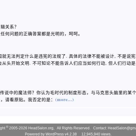
逻辑关系？
证任何问题的正确答案都是光明的，呵呵。
国就无法判定什么是违宪的法规了. 具体的法律不能被设计, 不是说
会从头开始文明. 不可知论不能告诉人们应当如何行动, 但人们行动是有
妙？传说中的魔法师？你认为毛时代的制度形态，与马克思头脑里的某
(more...)
次，请看原贴。我否定的是：
©
ight
2005-2026 HeadSalon.org, All Rights Reserved. Contact:
HeadSalon@gma
Powered by
WordPress v4.2.38
12,945,940 views.