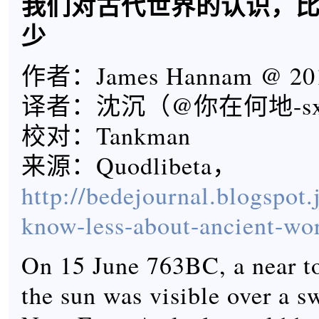
我们对古代世界的认识，
少
作者：James Hannam @ 201
译者：沈沉（@你在何地-s
校对：Tankman
来源：Quodlibeta，
http://bedejournal.blogspot
know-less-about-ancient-wo
On 15 June 763BC, a near to
the sun was visible over a s