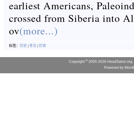
earliest Americans, Paleoin
crossed from Siberia into A
ov
(more...)
标签：
历史
|
考古
|
饮食
©
Copyright
2005-2026 HeadSalon.org, 
Powered by
WordP