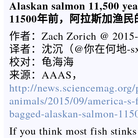
Alaskan salmon 11,500 yea
11500
年前，阿拉斯加渔民
作者：Zach Zorich @ 2015-
译者：沈沉（@你在何地-s
校对：龟海海
来源：AAAS，
http://news.sciencemag.org/
animals/2015/09/america-s-f
bagged-alaskan-salmon-1150
If you think most fish stinks