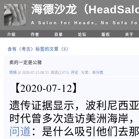
海德沙龙（HeadSal
A Salon for Heads, No Sofa fo
介绍
作者
目录
论坛
版权
关于
含有〈考古〉标签的文章（3）
卖的一定是公猪
辉格
@ 2020-07-15 08:53
阅读(2,073)
评论
分类：
未分类
【2020-07-12】
遗传证据显示，波利尼西
时代曾多次造访美洲海岸
问道
：是什么吸引他们去