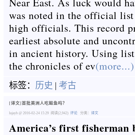
Near East. As luck would hav
was noted in the official lis
high officials. This record p
earliest absolute and uncontr
in ancient history. Using lis
the chronicles of ev
(more...)
标签：
历史
|
考古
[译文]首批美洲人吃鲑鱼吗？
lujayb
@ 2016-02-24 15:29
阅读(2,942)
评论
分类：
译文
America’s first fisherman