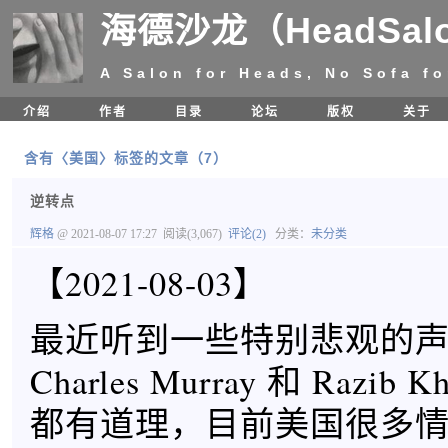
海德沙龙（HeadSal
A Salon for Heads, No Sofa fo
介绍
作者
目录
论坛
版权
关于
含有〈美国〉标签的文章（7）
逆转点
辉格
@ 2021-08-07 17:27
阅读(3,067)
评论(2)
分类：
未分类
【2021-08-03】
最近听到一些特别悲观的
Charles Murray 和 Razi
都有道理，目前美国很多