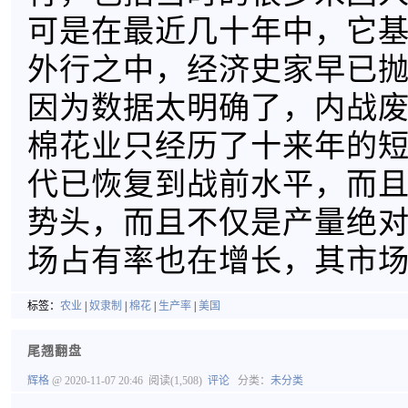
可是在最近几十年中，它
外行之中，经济史家早已
因为数据太明确了，内战
棉花业只经历了十来年的短
代已恢复到战前水平，而
势头，而且不仅是产量绝
场占有率也在增长，其市
标签：
农业
|
奴隶制
|
棉花
|
生产率
|
美国
尾翘翻盘
辉格
@ 2020-11-07 20:46
阅读(1,508)
评论
分类：
未分类