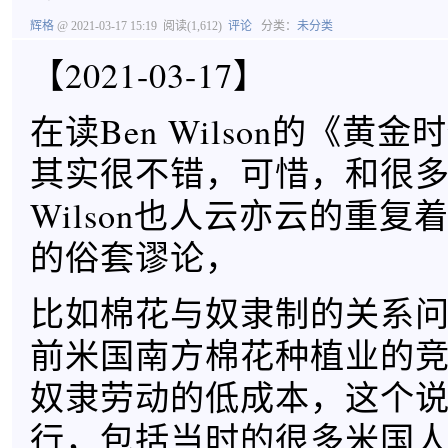
辉格
@ 2021-03-17 15:19
阅读(1,612)
评论
分类：
未分类
【2021-03-17】
在读Ben Wilson的《黄
其实很不错，可惜，和很
Wilson也人云亦云的重
的俗套谬论，
比如棉花与奴隶制的关系
前米国南方棉花种植业的
奴隶劳动的低成本，这个
行，包括当时的很多米国