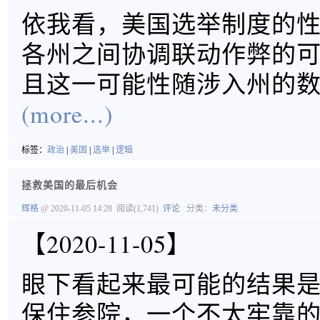
依我看，美国选举制度的
各州之间协调联动作弊的
且这一可能性随涉入州的
(more...)
标签：
政治
|
美国
|
选举
|
逻辑
拯救美国的最后机会
辉格
@ 2020-11-05 14:28
阅读(1,741)
评论
分类：
未分类
【2020-11-05】
眼下看起来最可能的结果是，G
保住参院，一个不太牢靠