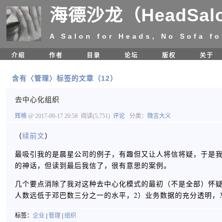
海德沙龙（HeadSal
A Salon for Heads, No Sofa fo
介绍
作者
目录
论坛
版权
关于
含有〈管理〉标签的文章（12）
去中心化组织
辉格
@ 2017-09-17 20:58
阅读(5,751)
评论
分类：
微言大义
（
续前文
）
最吸引我的是晨星公司的例子，有趣但又让人将信将疑，于是
的神话，但读到最后我信了，很有意思的案例。 ​​​​
几个要点消除了我对这种去中心化模式的最初（不是全部）怀疑：
人数远低于邓巴数三分之一的水平，2）业务数据的充分透明，
标签：
企业
|
管理
|
组织