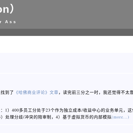
on）
r Ass
我找到了
《哈佛商业评论》文章
，读完前三分之一时，我还觉得不太
1）400多员工分处于23个作为独立成本/收益中心的业务单元，
3）处理分歧/冲突的陪审制，4）基于虚拟货币的内部模拟
(more...)