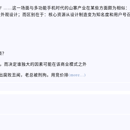
cn/zWqEhBF ……这一场面与多功能手机时代的山寨产业在某些方面颇为
和外观设计；而区别在于：核心资源从设计制造变为知名度和用户号
额？
大结果，而决定谁独大的因素可能在该商业模式之外
爆出腐败丑闻，老总被刑拘。用竞价排
(more...)