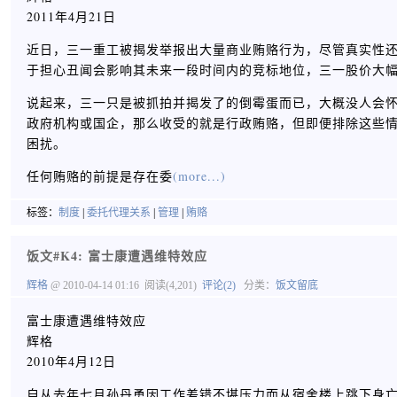
2011年4月21日
近日，三一重工被揭发举报出大量商业贿赂行为，尽管真实性
于担心丑闻会影响其未来一段时间内的竞标地位，三一股价大
说起来，三一只是被抓拍并揭发了的倒霉蛋而已，大概没人会
政府机构或国企，那么收受的就是行政贿赂，但即便排除这些
困扰。
任何贿赂的前提是存在委
(more...)
标签：
制度
|
委托代理关系
|
管理
|
贿赂
饭文#K4: 富士康遭遇维特效应
辉格
@ 2010-04-14 01:16
阅读(4,201)
评论(2)
分类：
饭文留底
富士康遭遇维特效应
辉格
2010年4月12日
自从去年七月孙丹勇因工作差错不堪压力而从宿舍楼上跳下身亡