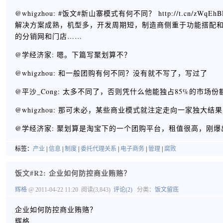
@whigzhou: #饭文#新山寨模式有何不同？ http://t.
解决方案成熟，机型多，开发周期短，制造商侧重于功能搭配
的分销网和门店……
@学经济家: 嗯。下篇写聚划算不？
@whigzhou: 和一般团购有何不同？没有就不写了，写过了
@平沙_Cong: 太多不同了，否则凭什么他能独占85%的市场份
@whigzhou: 那可未必，某些商业模式就注定走向一家独
@学经济家: 聚划算是淘宝下的一个团购平台，租值很高，刚
标签：
产业
|
信息
|
制度
|
委托代理关系
|
电子商务
|
管理
|
腐败
饭文#R2: 企业如何防控商业贿赂？
辉格
@ 2011-04-22 11:20
阅读(3,843)
评论(2)
分类：
饭文留底
企业如何防控商业贿赂？
辉格