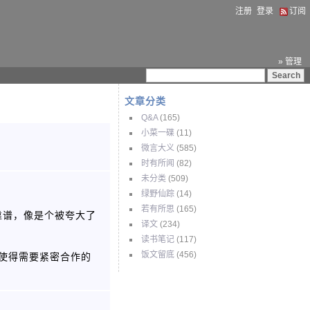
注册
登录
订阅
» 管理
文章分类
Q&A
(165)
小菜一碟
(11)
微言大义
(585)
时有所闻
(82)
未分类
(509)
绿野仙踪
(14)
若有所思
(165)
靠谱，像是个被夸大了
译文
(234)
读书笔记
(117)
饭文留底
(456)
这使得需要紧密合作的