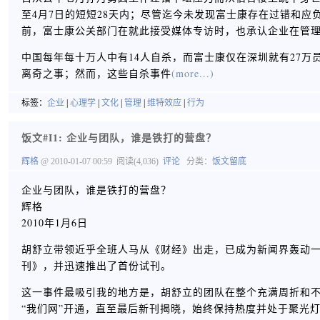
至4月7日的短短28天内；尽管迄今未发现富士康存在过错和
前，富士康公关部门在就此接受媒体专访时，也承认企业在管
中国每年每十万人中有14人自杀，而富士康仅在深圳就有27
离奇之事；然而，这些自杀事件
(more...)
标签：
企业
|
心理学
|
文化
|
管理
|
维特效应
|
行为
饭文#I1: 企业与团队，谁是铁打的营盘？
辉格
@ 2010-01-07 00:59
阅读(4,036)
评论
分类：
饭文留底
企业与团队，谁是铁打的营盘？
辉格
2010年1月6日
胡舒立带领近乎全班人马从《财经》出走，已成为新闻界轰动
刊》，并迅速推出了首份试刊。
这一事件最吸引我的地方是，胡舒立的团队在整个充满周折和
“我们网”开通，直至最后新刊揭晓，始终保持热度并处于聚光