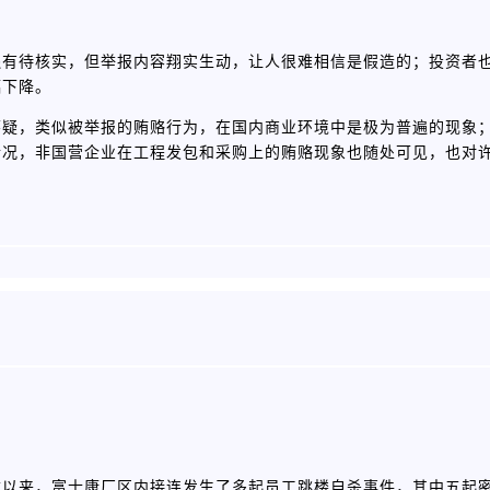
还有待核实，但举报内容翔实生动，让人很难相信是假造的；投资者
幅下降。
怀疑，类似被举报的贿赂行为，在国内商业环境中是极为普遍的现象
情况，非国营企业在工程发包和采购上的贿赂现象也随处可见，也对
以来，富士康厂区内接连发生了多起员工跳楼自杀事件，其中五起密