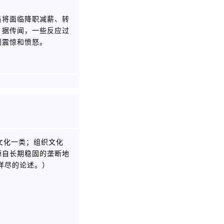
员将面临降职减薪、转
；据传闻，一些反应过
到震惊和愤怒。
文化一类；组织文化
源自长期稳固的垄断地
详尽的论述。）