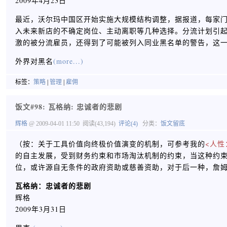
2009年4月23日
最近，沃尔玛中国区开始实施大规模结构调整，据报道，每家
入未来新店的不确定岗位、主动离职等几种选择。分流计划引
激的被分流雇员，还得到了可能被列入同业黑名单的警告，这
外界对黑名
(more...)
标签：
策略
|
管理
|
雇佣
饭文#98: 瓦格纳: 忠诚者的悲剧
辉格
@ 2009-04-01 11:50
阅读(43,194)
评论(4)
分类：
饭文留底
（按：关于工具价值向终极价值演变的机制，可参考我的
<人性
的自主发展，受到财务约束和市场淘汰机制的约束，当这种约
位，或许源自无条件的政府资助或慈善资助，对于后一种，詹姆
瓦格纳：忠诚者的悲剧
辉格
2009年3月31日