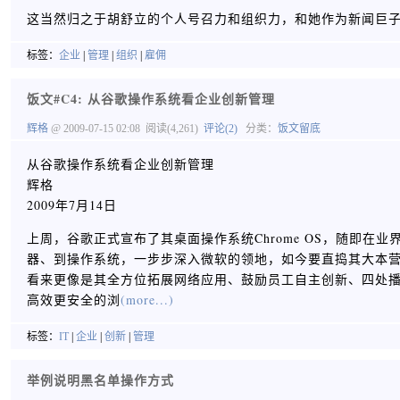
这当然归之于胡舒立的个人号召力和组织力，和她作为新闻巨
标签：
企业
|
管理
|
组织
|
雇佣
饭文#C4: 从谷歌操作系统看企业创新管理
辉格
@ 2009-07-15 02:08
阅读(4,261)
评论(2)
分类：
饭文留底
从谷歌操作系统看企业创新管理
辉格
2009年7月14日
上周，谷歌正式宣布了其桌面操作系统Chrome OS，随即
器、到操作系统，一步步深入微软的领地，如今要直捣其大本
看来更像是其全方位拓展网络应用、鼓励员工自主创新、四处播
高效更安全的浏
(more...)
标签：
IT
|
企业
|
创新
|
管理
举例说明黑名单操作方式