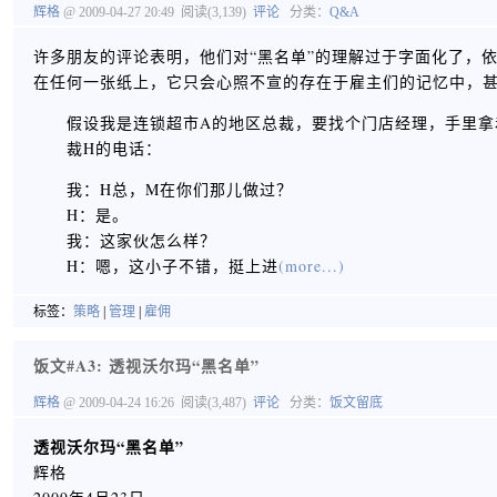
辉格
@ 2009-04-27 20:49
阅读(3,139)
评论
分类：
Q&A
许多朋友的评论表明，他们对“黑名单”的理解过于字面化了，
在任何一张纸上，它只会心照不宣的存在于雇主们的记忆中，
假设我是连锁超市A的地区总裁，要找个门店经理，手里拿
裁H的电话：
我：H总，M在你们那儿做过？
H：是。
我：这家伙怎么样？
H：嗯，这小子不错，挺上进
(more...)
标签：
策略
|
管理
|
雇佣
饭文#A3: 透视沃尔玛“黑名单”
辉格
@ 2009-04-24 16:26
阅读(3,487)
评论
分类：
饭文留底
透视沃尔玛“黑名单”
辉格