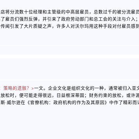
门店将分流数十位经理和主管级的中高层雇员，总数过千的被分流雇
起了雇员们强烈反弹，并引来了政府劳动部门和总工会的关注与介入
一传闻引发了大片质疑之声，许多人对沃尔玛用这种手段对付雇员感
：策略的遗骸？>
一文。企业文化是组织文化的一种，通常被归入亚
束放松时，便可能走得很远，日益根深蒂固；财务约束的放松，或许
斯·威尔逊在《官僚机构：政府机构的作为及其原因》中作了精彩而