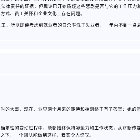
应负法律责任的证据，但舆论已开始质疑这些悲剧是否与它的工作压力
理方式、员工关怀和企业文化上存在问题。
万员工，所以即便考虑到就业者的自杀率低于失业者，一年内不到十名
一时的大事，现在，业界两个月来的期待和揣测终于有了答案：她的
不确定性的变动过程中，能够始终保持凝聚力和工作状态，从财新传
灯之下，一个团队能做到这样，着实令人惊叹。