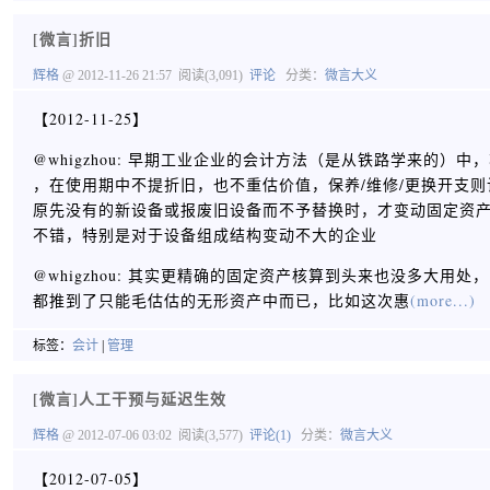
[微言]折旧
辉格
@ 2012-11-26 21:57
阅读(3,091)
评论
分类：
微言大义
【2012-11-25】
@whigzhou: 早期工业企业的会计方法（是从铁路学来的）
，在使用期中不提折旧，也不重估价值，保养/维修/更换开支
原先没有的新设备或报废旧设备而不予替换时，才变动固定资
不错，特别是对于设备组成结构变动不大的企业
@whigzhou: 其实更精确的固定资产核算到头来也没多大用
都推到了只能毛估估的无形资产中而已，比如这次惠
(more...)
标签：
会计
|
管理
[微言]人工干预与延迟生效
辉格
@ 2012-07-06 03:02
阅读(3,577)
评论(1)
分类：
微言大义
【2012-07-05】