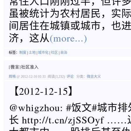
常住人口刚刚过半，但许
虽被统计为农村居民，实
间居住在城镇或城市，也
济，这从
(more...)
标签：
制度
|
土地
|
城市化
|
社区
|
自治
[微言]社区准入
辉格
@ 2012-12-16 01:31
阅读(3,232)
评论
分类：
微言大义
【2012-12-15】
@whigzhou: #饭文#城
长 http://t.cn/zjSSOy