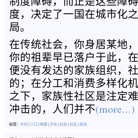
制度障碍，而正是这些障
度，决定了一国在城市化
局。
在传统社会，你身居某地
你的祖辈早已落户于此，
便没有发达的家族组织，
的；在分工和消费多样化
之下，家族性社区是注定
冲击的，人们并不
(more...)
标签：
乡村
|
人口
|
制度
|
文化
|
社会
|
社区
|
自治