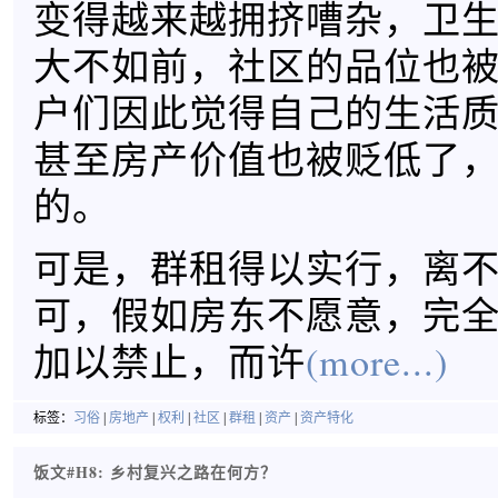
变得越来越拥挤嘈杂，卫
大不如前，社区的品位也
户们因此觉得自己的生活
甚至房产价值也被贬低了
的。
可是，群租得以实行，离
可，假如房东不愿意，完
加以禁止，而许
(more...)
标签：
习俗
|
房地产
|
权利
|
社区
|
群租
|
资产
|
资产特化
饭文#H8: 乡村复兴之路在何方？