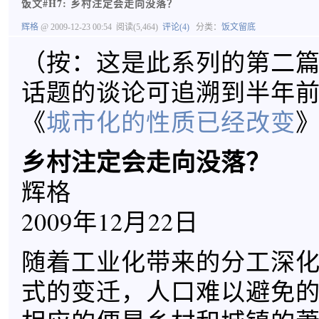
饭文#H7: 乡村注定会走向没落？
辉格
@ 2009-12-23 00:54
阅读(5,464)
评论(4)
分类：
饭文留底
（按：这是此系列的第二
话题的谈论可追溯到半年
《
城市化的性质已经改变
乡村注定会走向没落？
辉格
2009年12月22日
随着工业化带来的分工深
式的变迁，人口难以避免