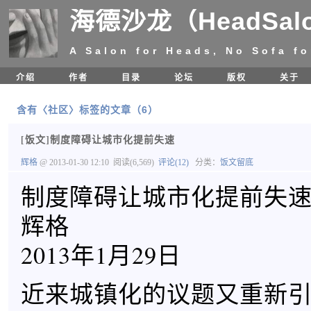
海德沙龙（HeadSal
A Salon for Heads, No Sofa fo
介绍
作者
目录
论坛
版权
关于
含有〈社区〉标签的文章（6）
[饭文]制度障碍让城市化提前失速
辉格
@ 2013-01-30 12:10
阅读(6,569)
评论(12)
分类：
饭文留底
制度障碍让城市化提前失
辉格
2013年1月29日
近来城镇化的议题又重新