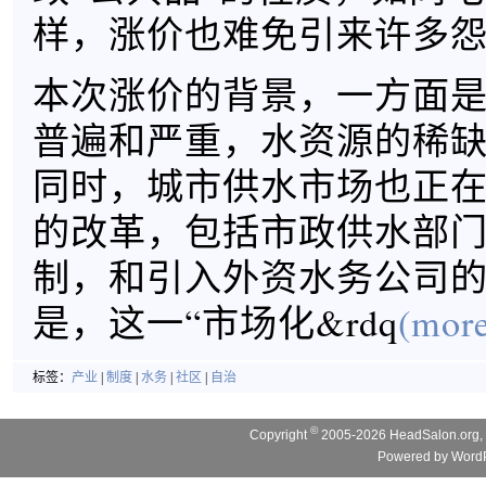
样，涨价也难免引来许多
本次涨价的背景，一方面
普遍和严重，水资源的稀
同时，城市供水市场也正
的改革，包括市政供水部
制，和引入外资水务公司
是，这一“市场化&rdq
(more
标签：
产业
|
制度
|
水务
|
社区
|
自治
©
Copyright
2005-2026 HeadSalon.org, 
Powered by
WordP