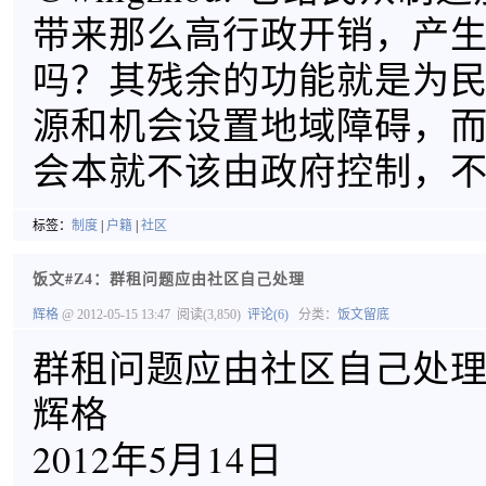
带来那么高行政开销，产
吗？其残余的功能就是为
源和机会设置地域障碍，
会本就不该由政府控制，
标签：
制度
|
户籍
|
社区
饭文#Z4：群租问题应由社区自己处理
辉格
@ 2012-05-15 13:47
阅读(3,850)
评论(6)
分类：
饭文留底
群租问题应由社区自己处
辉格
2012年5月14日