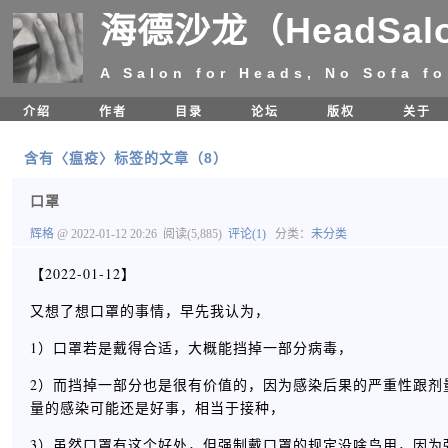
海德沙龙（HeadSal
A Salon for Heads, No Sofa fo
介绍
作者
目录
论坛
版权
关于
含有〈瘟疫〉标签的文章（8）
口罩
辉格
@ 2022-01-12 20:26
阅读(5,885)
评论(1)
分类：
未分类
【2022-01-12】
又想了想口罩的事情，早先我认为，
1）口罩若是戴得合适，大概能挡掉一部分病毒，
2）而挡掉一部分也是很有价值的，因为感染后果的严重性跟剂
量的感染可能还是好事，相当于接种，
3）虽然口罩有这个好处，但强制戴口罩的规定没啥鸟用，因为