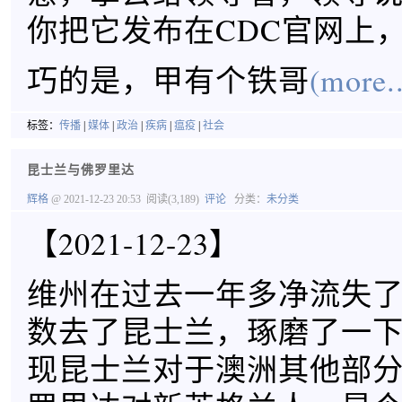
你把它发布在CDC官网上
巧的是，甲有个铁哥
(more..
标签：
传播
|
媒体
|
政治
|
疾病
|
瘟疫
|
社会
昆士兰与佛罗里达
辉格
@ 2021-12-23 20:53
阅读(3,189)
评论
分类：
未分类
【2021-12-23】
维州在过去一年多净流失
数去了昆士兰，琢磨了一
现昆士兰对于澳洲其他部