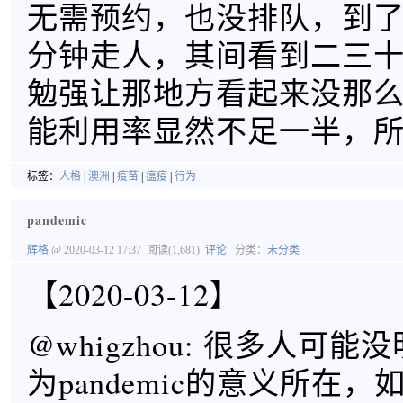
无需预约，也没排队，到了
分钟走人，其间看到二三
勉强让那地方看起来没那
能利用率显然不足一半，
标签：
人格
|
澳洲
|
疫苗
|
瘟疫
|
行为
pandemic
辉格
@ 2020-03-12 17:37
阅读(1,681)
评论
分类：
未分类
【2020-03-12】
@whigzhou: 很多人可
为pandemic的意义所在，