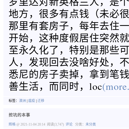
罗里达对新英格兰人，是
地方，很多有点钱（未必
那里有套房子，每年去住
开始，这种度假居住突然
至永久化了，特别是那些
人，发现回去没啥好处，
悉尼的房子卖掉，拿到笔
善生活，而同时，loc
(more.
标签：
澳洲
|
瘟疫
|
迁移
挖坑的本事
辉格
@ 2021-11-04 20:14
阅读(3,747)
评论
分类：
未分类