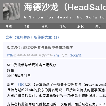
海德沙龙（HeadSal
A Salon for Heads, No Sofa fo
介绍
作者
目录
论坛
版权
关于
含有〈杠杆并购〉标签的文章（1）
饭文#N9: SEC委托参与新规冲击市场秩序
辉格
@ 2010-09-04 20:01
阅读(3,250)
评论
分类：
饭文留底
SEC委托参与新规冲击市场秩序
辉格
2010年8月27日
周三，
SEC
以3：2表决通过了一项关于委托参与（proxy a
且持有期超过3年的股东的提名动议，直接加入待决的董事候选
入资产组合的公司，都要准备好迎接一场基金干预的浪潮，正
支持者将此视为股东维权运动的一次胜利，而质疑者认为，SE