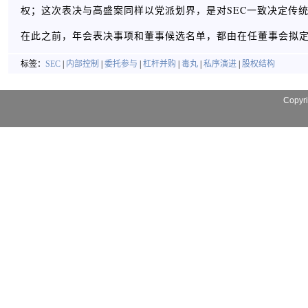
权；这次表决与高盛案同样以党派划界，是对SEC一致决定传
在此之前，年会表决事项和董事候选名单，都由在任董事会拟
标签：
SEC
|
内部控制
|
委托参与
|
杠杆并购
|
毒丸
|
私序演进
|
股权结构
Copyr