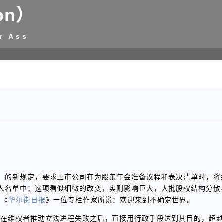
on）
r Ass
ccess）的新规定，要求上市公司在为股东年会准备议程和表决清单时，
人名单中；这项看似细微的改变，实则影响巨大，大批股权结构分散
如《
华尔街日报
》一位专栏作家所说：欢迎来到不确定世界。
C在维权者推动立法进程失败之后，直接用行政手段达到其目的，超越