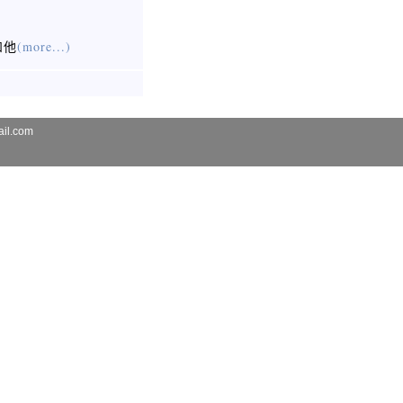
和他
(more...)
il.com