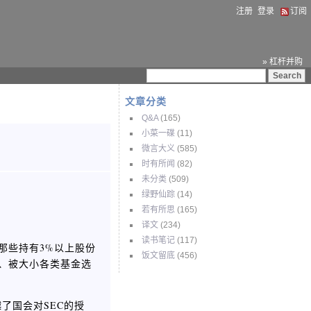
注册
登录
订阅
» 杠杆并购
文章分类
Q&A
(165)
小菜一碟
(11)
微言大义
(585)
时有所闻
(82)
未分类
(509)
绿野仙踪
(14)
若有所思
(165)
译文
(234)
读书笔记
(117)
将那些持有3%以上股份
饭文留底
(456)
、被大小各类基金选
了国会对SEC的授