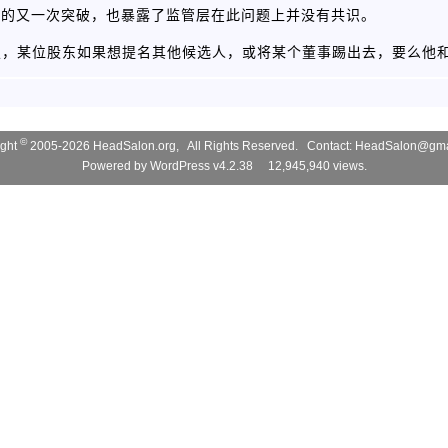
统的又一次突破，也暴露了监管层在此问题上并没有共识。
定，某位股东如果想提名其他候选人，或将某个董事踢出去，要么他
©
ight
2005-2026 HeadSalon.org, All Rights Reserved. Contact:
HeadSalon@gma
Powered by
WordPress v4.2.38
12,945,940 views.